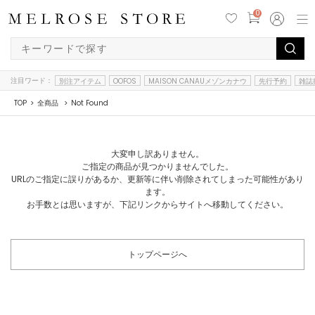
0
注目ワード：
別注アイテム
OOFOS
MAISON CANAUメゾンカナウ
先行予約
雑誌
TOP
全商品
Not Found
大変申し訳ありません。
ご指定の商品が見つかりませんでした。
URLのご指定に誤りがあるか、更新等に伴い削除されてしまった可能性があり
ます。
お手数とは思いますが、下記リンクからサイトへ移動してください。
トップページへ