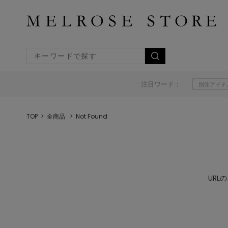
注目ワード：
別注アイテ
TOP
全商品
Not Found
UR