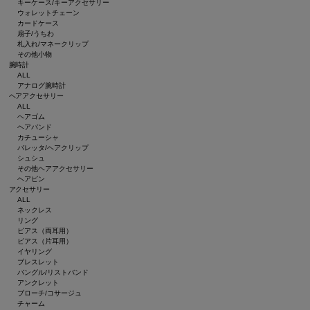
キーケース/キーアクセサリー
ウォレットチェーン
カードケース
扇子/うちわ
札入れ/マネークリップ
その他小物
腕時計
ALL
アナログ腕時計
ヘアアクセサリー
ALL
ヘアゴム
ヘアバンド
カチューシャ
バレッタ/ヘアクリップ
シュシュ
その他ヘアアクセサリー
ヘアピン
アクセサリー
ALL
ネックレス
リング
ピアス（両耳用）
ピアス（片耳用）
イヤリング
ブレスレット
バングル/リストバンド
アンクレット
ブローチ/コサージュ
チャーム