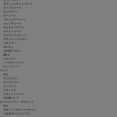
ダウンジャケット/コート
ダッフルコート
モッズコート
ピーコート
ステンカラーコート
トレンチコート
チェスターコート
ムートンコート
ナイロンジャケット
マウンテンパーカー
スタジャン
ポンチョ
その他アウター
MA-1
スカジャン
ノーカラーコート
セットアップ
パンツ
ALL
デニムパンツ
カーゴパンツ
チノパンツ
スラックス
スウェットパンツ
その他パンツ
オールインワン・サロペット
ALL
サロペット/オーバーオール
つなぎ/オールインワン