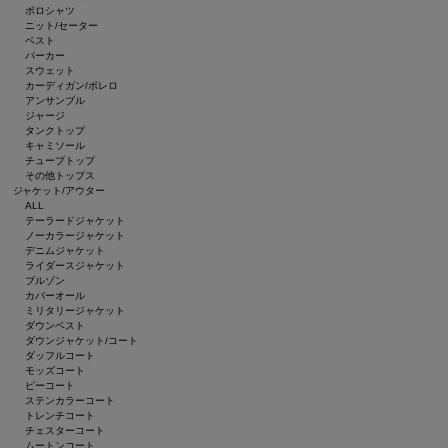
ポロシャツ
ニット/セーター
ベスト
パーカー
スウェット
カーディガン/ボレロ
アンサンブル
ジャージ
タンクトップ
キャミソール
チューブトップ
その他トップス
ジャケット/アウター
ALL
テーラードジャケット
ノーカラージャケット
デニムジャケット
ライダースジャケット
ブルゾン
カバーオール
ミリタリージャケット
ダウンベスト
ダウンジャケット/コート
ダッフルコート
モッズコート
ピーコート
ステンカラーコート
トレンチコート
チェスターコート
ムートンコート