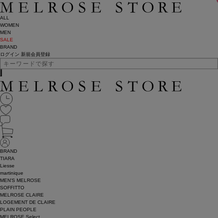
ALL
WOMEN
MEN
SALE
BRAND
ログイン
新規会員登録
BRAND
TIARA
Liesse
martinique
MEN'S MELROSE
SOFFITTO
MELROSE CLAIRE
LOGEMENT DE CLAIRE
PLAIN PEOPLE
MELROSE Select