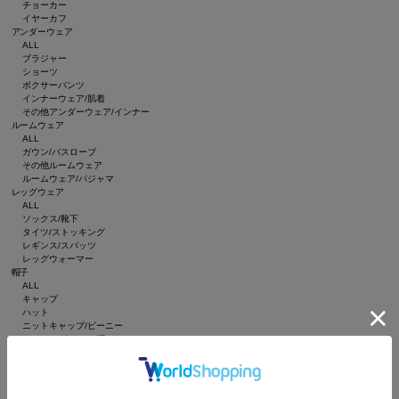
チョーカー
イヤーカフ
アンダーウェア
ALL
ブラジャー
ショーツ
ボクサーパンツ
インナーウェア/肌着
その他アンダーウェア/インナー
ルームウェア
ALL
ガウン/バスローブ
その他ルームウェア
ルームウェア/パジャマ
レッグウェア
ALL
ソックス/靴下
タイツ/ストッキング
レギンス/スパッツ
レッグウォーマー
帽子
ALL
キャップ
ハット
ニットキャップ/ビーニー
ハンチング/ベレー帽
キャスケット
サンバイザー
インテリア
ALL