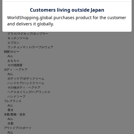
ルームフレグランス/お香
インテリア雑貨
ブランケット
収納グッズ
食器/キッチン
ALL
食器
グラス/マグカップ/タンブラー
キッチンツール
エプロン
ランチョンマット/テーブルウェア
雑貨/ホビー
ALL
おもちゃ
その他雑貨
ボディ・ヘアケア
ALL
ボディケア/ボディクリーム
ハンドケア/ハンドクリーム
その他ボディ・ヘアケア
ヘアスタイリング/ヘアワックス
ハンドソープ
フレグランス
ALL
香水
水着/着物・浴衣
ALL
水着
アウトドア/スポーツ
ALL