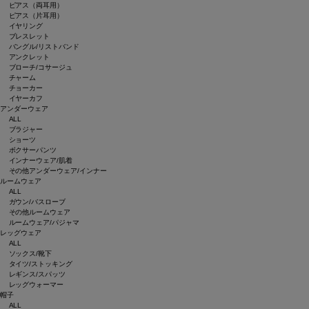
ピアス（両耳用）
ピアス（片耳用）
イヤリング
ブレスレット
バングル/リストバンド
アンクレット
ブローチ/コサージュ
チャーム
チョーカー
イヤーカフ
アンダーウェア
ALL
ブラジャー
ショーツ
ボクサーパンツ
インナーウェア/肌着
その他アンダーウェア/インナー
ルームウェア
ALL
ガウン/バスローブ
その他ルームウェア
ルームウェア/パジャマ
レッグウェア
ALL
ソックス/靴下
タイツ/ストッキング
レギンス/スパッツ
レッグウォーマー
帽子
ALL