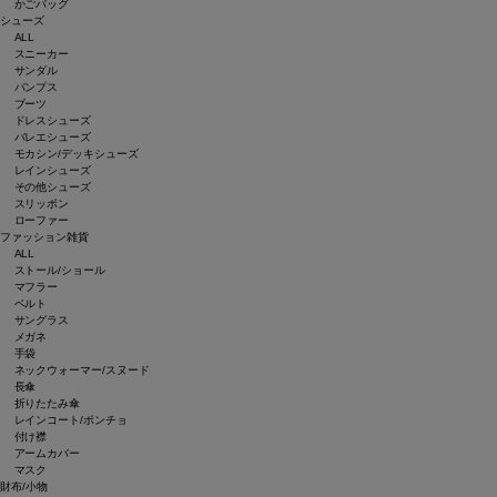
かごバッグ
シューズ
ALL
スニーカー
サンダル
パンプス
ブーツ
ドレスシューズ
バレエシューズ
モカシン/デッキシューズ
レインシューズ
その他シューズ
スリッポン
ローファー
ファッション雑貨
ALL
ストール/ショール
マフラー
ベルト
サングラス
メガネ
手袋
ネックウォーマー/スヌード
長傘
折りたたみ傘
レインコート/ポンチョ
付け襟
アームカバー
マスク
財布/小物