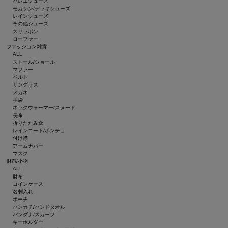
バレエシューズ
モカシン/デッキシューズ
レインシューズ
その他シューズ
スリッポン
ローファー
ファッション雑貨
ALL
ストール/ショール
マフラー
ベルト
サングラス
メガネ
手袋
ネックウォーマー/スヌード
長傘
折りたたみ傘
レインコート/ポンチョ
付け襟
アームカバー
マスク
財布/小物
ALL
財布
コインケース
名刺入れ
ポーチ
ハンカチ/ハンドタオル
バンダナ/スカーフ
キーホルダー