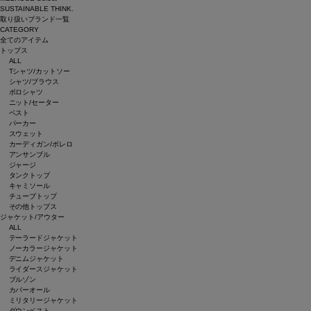
SUSTAINABLE THINK.
取り扱いブランド一覧
CATEGORY
全てのアイテム
トップス
ALL
Tシャツ/カットソー
シャツ/ブラウス
ポロシャツ
ニット/セーター
ベスト
パーカー
スウェット
カーディガン/ボレロ
アンサンブル
ジャージ
タンクトップ
キャミソール
チューブトップ
その他トップス
ジャケット/アウター
ALL
テーラードジャケット
ノーカラージャケット
デニムジャケット
ライダースジャケット
ブルゾン
カバーオール
ミリタリージャケット
ダウンベスト