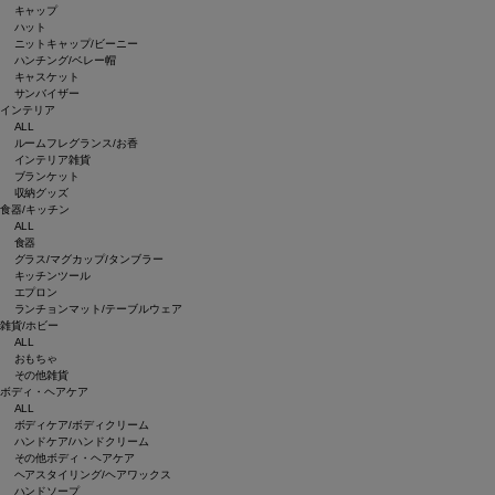
キャップ
ハット
ニットキャップ/ビーニー
ハンチング/ベレー帽
キャスケット
サンバイザー
インテリア
ALL
ルームフレグランス/お香
インテリア雑貨
ブランケット
収納グッズ
食器/キッチン
ALL
食器
グラス/マグカップ/タンブラー
キッチンツール
エプロン
ランチョンマット/テーブルウェア
雑貨/ホビー
ALL
おもちゃ
その他雑貨
ボディ・ヘアケア
ALL
ボディケア/ボディクリーム
ハンドケア/ハンドクリーム
その他ボディ・ヘアケア
ヘアスタイリング/ヘアワックス
ハンドソープ