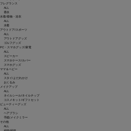
フレグランス
ALL
香水
水着/着物・浴衣
ALL
水着
アウトドア/スポーツ
ALL
アウトドアグッズ
ゴルフグッズ
PC・スマホグッズ/家電
ALL
スピーカー
スマホケース/カバー
スマホグッズ
ママ＆ベビー
ALL
スタイ/よだれかけ
おくるみ
メイクアップ
ALL
ネイルシール/ネイルチップ
コスメキット/ギフトセット
ビューティーグッズ
ALL
ヘアブラシ
手鏡/メイクミラー
その他
ALL
福袋/福箱