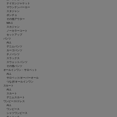
ナイロンジャケット
マウンテンパーカー
スタジャン
ポンチョ
その他アウター
MA-1
スカジャン
ノーカラーコート
セットアップ
パンツ
ALL
デニムパンツ
カーゴパンツ
チノパンツ
スラックス
スウェットパンツ
その他パンツ
オールインワン・サロペット
ALL
サロペット/オーバーオール
つなぎ/オールインワン
スカート
ALL
スカート
デニムスカート
ワンピース/ドレス
ALL
ワンピース
シャツワンピース
チュニック