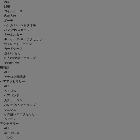
ALL
財布
コインケース
名刺入れ
ポーチ
ハンカチ/ハンドタオル
バンダナ/スカーフ
キーホルダー
キーケース/キーアクセサリー
ウォレットチェーン
カードケース
扇子/うちわ
札入れ/マネークリップ
その他小物
腕時計
ALL
アナログ腕時計
ヘアアクセサリー
ALL
ヘアゴム
ヘアバンド
カチューシャ
バレッタ/ヘアクリップ
シュシュ
その他ヘアアクセサリー
ヘアピン
アクセサリー
ALL
ネックレス
リング