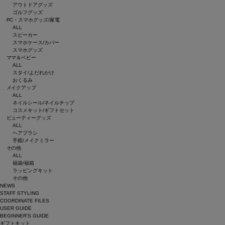
アウトドアグッズ
ゴルフグッズ
PC・スマホグッズ/家電
ALL
スピーカー
スマホケース/カバー
スマホグッズ
ママ＆ベビー
ALL
スタイ/よだれかけ
おくるみ
メイクアップ
ALL
ネイルシール/ネイルチップ
コスメキット/ギフトセット
ビューティーグッズ
ALL
ヘアブラシ
手鏡/メイクミラー
その他
ALL
福袋/福箱
ラッピングキット
その他
NEWS
STAFF STYLING
COORDINATE FILES
USER GUIDE
BEGINNER’S GUIDE
ギフトキット