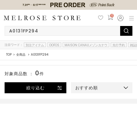
0
注目ワード：
別注アイテム
OOFOS
MAISON CANAUメゾンカナウ
先行予約
雑誌
TOP
全商品
A0131FP294
0
対象商品数 ：
件
絞り込む
おすすめ順