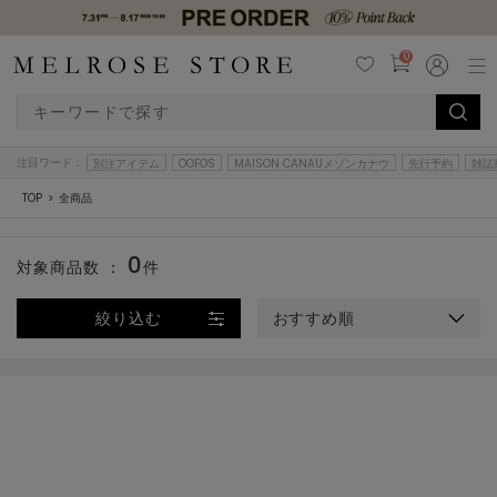
0
注目ワード：
別注アイテム
OOFOS
MAISON CANAUメゾンカナウ
先行予約
雑誌
TOP
全商品
0
対象商品数 ：
件
絞り込む
おすすめ順