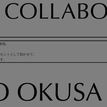
無地、
セントとして効かせて。
す。