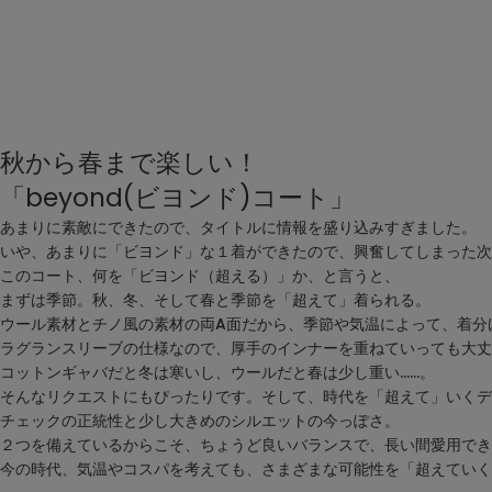
秋から春まで楽しい！
「beyond
(ビヨンド)
コート」
あまりに素敵にできたので、タイトルに情報を盛り込みすぎました。
いや、あまりに「ビヨンド」な１着ができたので、興奮してしまった次
このコート、何を「ビヨンド（超える）」か、と言うと、
まずは季節。秋、冬、そして春と季節を「超えて」着られる。
ウール素材とチノ風の素材の両A面だから、季節や気温によって、着分
ラグランスリーブの仕様なので、厚手のインナーを重ねていっても大丈
コットンギャバだと冬は寒いし、ウールだと春は少し重い……。
そんなリクエストにもぴったりです。そして、時代を「超えて」いくデ
チェックの正統性と少し大きめのシルエットの今っぽさ。
２つを備えているからこそ、ちょうど良いバランスで、長い間愛用でき
今の時代、気温やコスパを考えても、さまざまな可能性を「超えていく