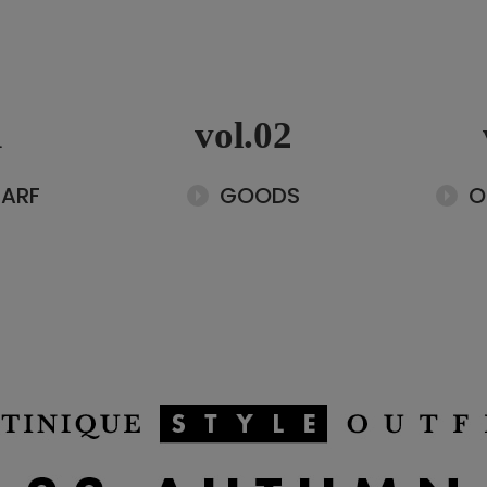
1
vol.02
CARF
GOODS
O