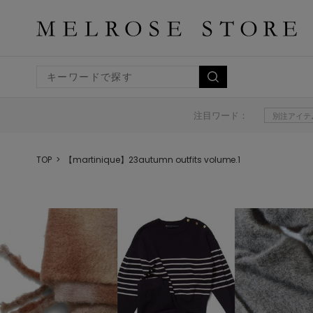
注目ワード：
別注アイテ
TOP
【martinique】23autumn outfits volume.1