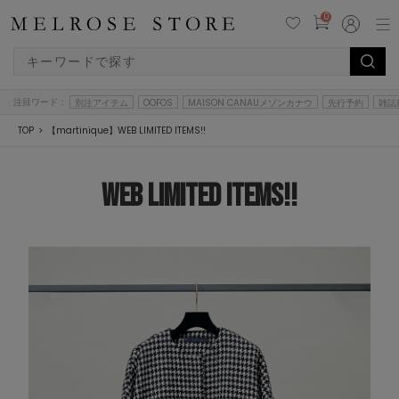
0
注目ワード：
別注アイテム
OOFOS
MAISON CANAUメゾンカナウ
先行予約
雑誌
TOP
【martinique】WEB LIMITED ITEMS!!
WEB LIMITED ITEMS!!