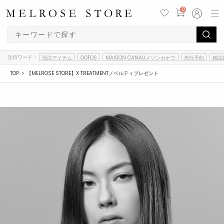
0
注目ワード：
別注アイテム
OOFOS
MAISON CANAUメゾンカナウ
先行予約
雑誌
TOP
【MELROSE STORE】X TREATMENTノベルティプレゼント