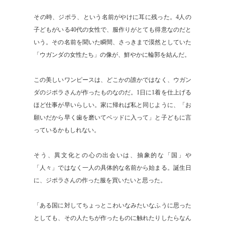
その時、ジポラ、という名前がやけに耳に残った。4人の
子どもがいる40代の女性で、服作りがとても得意なのだと
いう。その名前を聞いた瞬間、さっきまで漠然としていた
「ウガンダの女性たち」の像が、鮮やかに輪郭を結んだ。
この美しいワンピースは、どこかの誰かではなく、ウガン
ダのジポラさんが作ったものなのだ。1日に1着を仕上げる
ほど仕事が早いらしい。家に帰れば私と同じように、「お
願いだから早く歯を磨いてベッドに入って」と子どもに言
っているかもしれない。
そう、異文化との心の出会いは、抽象的な「国」や
「人々」ではなく一人の具体的な名前から始まる。誕生日
に、ジポラさんの作った服を買いたいと思った。
「ある国に対してちょっとこわいなみたいなふうに思った
としても、その人たちが作ったものに触れたりしたらなん