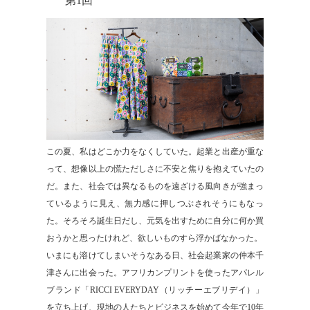
第1回
この夏、私はどこか力をなくしていた。起業と出産が重な
って、想像以上の慌ただしさに不安と焦りを抱えていたの
だ。また、社会では異なるものを遠ざける風向きが強まっ
ているように見え、無力感に押しつぶされそうにもなっ
た。そろそろ誕生日だし、元気を出すために自分に何か買
おうかと思ったけれど、欲しいものすら浮かばなかった。
いまにも溶けてしまいそうなある日、社会起業家の仲本千
津さんに出会った。アフリカンプリントを使ったアパレル
ブランド「RICCI EVERYDAY（リッチーエブリデイ）」
を立ち上げ、現地の人たちとビジネスを始めて今年で10年