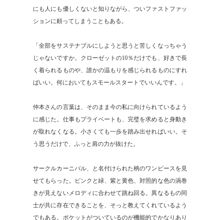
にも人にも優しくないと知りながら、ついファストファッ
ションに頼ってしまうこともある。
「全部をサステナブルにしようと思うと苦しくなっちゃう
じゃないですか。クローゼットの10％だけでも、好きで長
く着られるものや、誰かの温もりを感じられるものにすれ
ばいい。何においてもスモールスタートでいいんです。」
仲本さんの言葉は、そのまま今の私に向けられているよう
に感じた。仕事もプライベートも、完璧を求めると身動き
が取れなくなる。小さくても一歩を踏み出せればいい。そ
う思うだけで、ふっと肩の力が抜けた。
サークルカーニバル、と名付けられた柄のワンピースを見
せてもらった。ピンクと緑、紫と黄色、対照的な色の渦巻
きが見えないメロディに合わせて跳ね回る。異なるもの同
士が共に存在できることを、そっと教えてくれているよう
でもある。ポケットがついているのが機能的でかなりあり