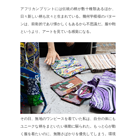
アフリカンプリントには伝統の柄が数十種類あるほか、
日々新しい柄も次々と生まれている。幾何学模様のパター
ンは、前衛的であり懐かしくもあるから不思議だ。服や鞄
というより、アートを見ている感覚になる。
その日、無地のワンピースを着ていた私は、自分の体にも
ユニークな柄をまといたい衝動に駆られた。もっと心が動
く服を着たいのに、無難さばかりを優先してしまう。環境