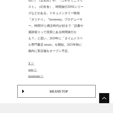
匂い』（左右社）や、『ふやすミニマリ
スト』（幻冬舎）、時間旅行ZINEシリー
ズなどがある。ドキュメンタリー映画
『タリナイ』『keememej』プロデューサ
ー。時間SFと縄文時代が好きで「読書や
遺跡巡りって現実にある時間旅行か
も？」と思い、2019年に「タイムトラベ
ル専門書店 utouto」を開始。2025年秋に
都内に実店舗をオープン予定。
X ▷
note ▷
instagram ▷
BRAND TOP