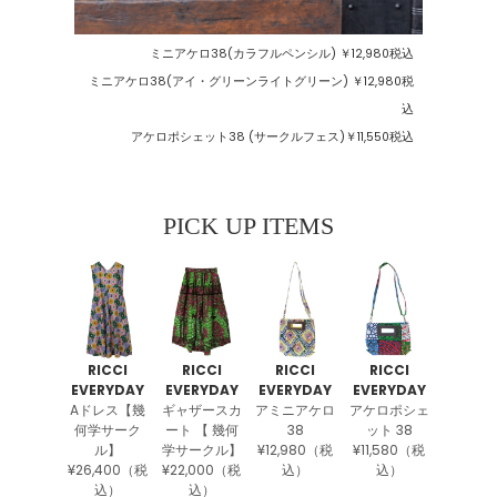
ミニアケロ38(カラフルペンシル) ￥12,980税込
ミニアケロ38(アイ・グリーンライトグリーン) ￥12,980税
込
アケロポシェット38 (サークルフェス)￥11,550税込
PICK UP ITEMS
RICCI
RICCI
RICCI
RICCI
EVERYDAY
EVERYDAY
EVERYDAY
EVERYDAY
Aドレス【幾
ギャザースカ
アミニアケロ
アケロポシェ
何学サーク
ート 【 幾何
38
ット 38
ル】
学サークル】
¥12,980（税
¥11,580（税
¥26,400（税
¥22,000（税
込）
込）
込）
込）