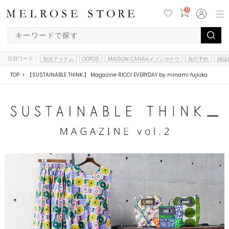
0
注目ワード：
別注アイテム
OOFOS
MAISON CANAUメゾンカナウ
先行予約
雑誌
TOP
【SUSTAINABLE THINK.】 Magazine RICCI EVERYDAY by minami fujioka