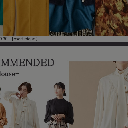
9.30, 【
martinique
】