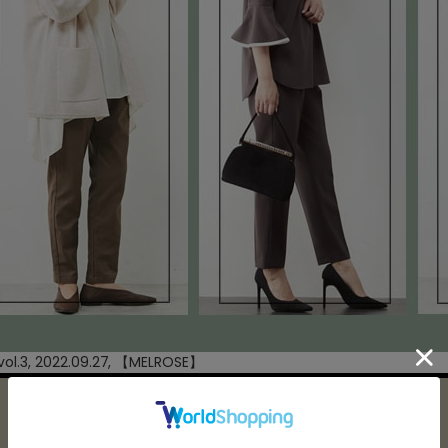
ol.3, 2022.09.27, 【
MELROSE
】