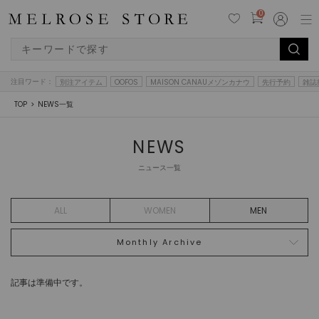
0
注目ワード：
別注アイテム
OOFOS
MAISON CANAUメゾンカナウ
先行予約
雑誌
TOP
NEWS一覧
NEWS
ニュース一覧
ALL
WOMEN
MEN
Monthly Archive
記事は準備中です。