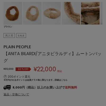
ブラウン
再入荷
SALE
PLAIN PEOPLE
【ANITA BILARDI/アニタビラルディ】ムートンバッ
グ
¥
22,000
¥55,000
60
% OFF
税込
200ポイント還元
※付与されるポイントは会員クラス毎に異なります。
詳細はこちら
8,000円（税込）以上のお買い上げで
送料無料
返品・交換について