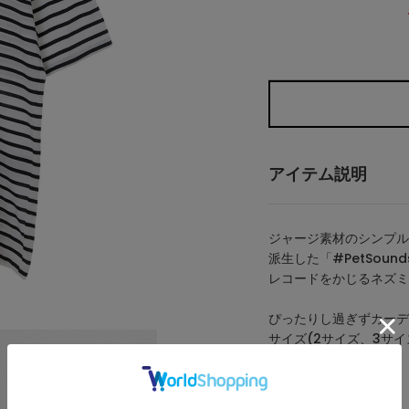
アイテム説明
ジャージ素材のシンプルなT
派生した「#PetSoun
レコードをかじるネズミ
ぴったりし過ぎずカーデ
サイズ(2サイズ、3サ
サイズ)の展開です。