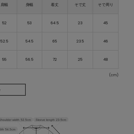
肩幅
身幅
着丈
そで丈
そで周り
52
53
64.5
23
45
52.5
54.5
65
23.5
46
55
56.5
72
25
48
(cm)
e
Sleeve length
23.5cm
Shoulder width
52.5cm
dth
54.5cm