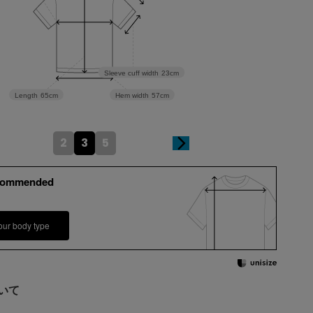
Sleeve cuff width
23cm
Length
65cm
Hem width
57cm
2
3
5
commended
our body type
いて