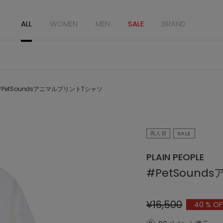
ALL
WOMEN
MEN
SALE
BRAND
#PetSoundsアニマルプリントTシャツ
再入荷
SALE
PLAIN PEOPLE
#PetSoun
¥16,500
40
% OF