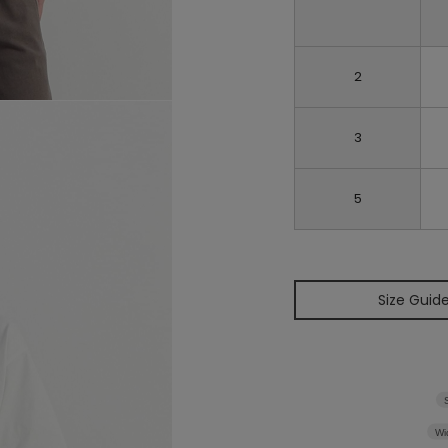
2
3
5
Size Guid
Wi