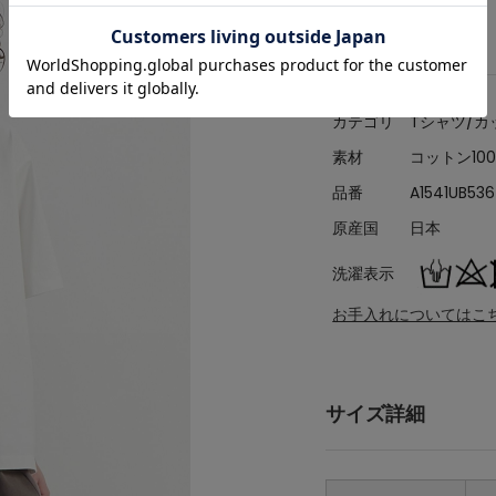
アイテム詳細
カテゴリ
Tシャツ/カ
素材
コットン10
品番
A1541UB536
原産国
日本
洗濯表示
お手入れについてはこ
サイズ詳細