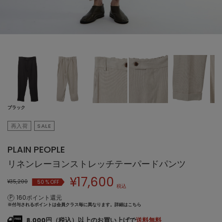
ブラック
再入荷
SALE
PLAIN PEOPLE
リネンレーヨンストレッチテーパードパンツ
¥
17,600
¥35,200
50
% OFF
税込
160ポイント還元
※付与されるポイントは会員クラス毎に異なります。
詳細はこちら
8,000円（税込）以上のお買い上げで
送料無料