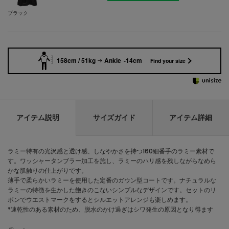
ブラック
158cm / 51kg
Ankle -14cm
Find your size
アイテム説明
サイズガイド
アイテム詳細
ラミー特有の光沢感と透け感、しなやかさを持つ160細番手のラミー素材で
す。ワッシャータンブラー加工を施し、ラミーのハリ感を残しながらなめら
かな肌触りの仕上がりです。
薄手で柔らかいラミーを使用した定番のガウン型コートです。ナチュラルな
ラミーの特徴を生かした飽きのこないシンプルなデザインです。セットのリ
ボンでウエストマークをするとシルエットアレンジも楽しめます。
*速乾性のある素材のため、脱水のかけ過ぎはシワ発生の原因となり得ます