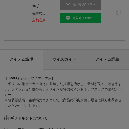
再入荷リクエスト
38 /
在庫なし
再入荷リクエスト
店舗在庫
アイテム説明
サイズガイド
アイテム詳細
【JVAM / ジェーブイエーエム】
イギリスの靴メーカー向けに製造した技術を活かし、素材が良く、履きやす
い、ファッション性の高いデザインが特徴のインドトップクラスの製靴メー
カー。
※包装紙破損、箱破損につきましては商品に不良が無い場合に限り出荷させ
ていただいております。
ギフトキットについて