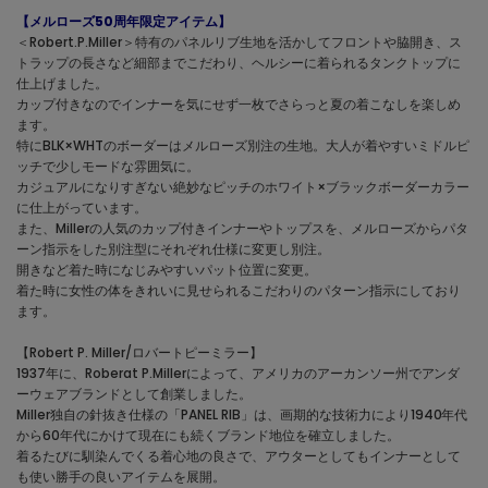
【メルローズ50周年限定アイテム】
＜Robert.P.Miller＞特有のパネルリブ生地を活かしてフロントや脇開き、ス
トラップの長さなど細部までこだわり、ヘルシーに着られるタンクトップに
仕上げました。
カップ付きなのでインナーを気にせず一枚でさらっと夏の着こなしを楽しめ
ます。
特にBLK×WHTのボーダーはメルローズ別注の生地。大人が着やすいミドルピ
ッチで少しモードな雰囲気に。
カジュアルになりすぎない絶妙なピッチのホワイト×ブラックボーダーカラー
に仕上がっています。
また、Millerの人気のカップ付きインナーやトップスを、メルローズからパタ
ーン指示をした別注型にそれぞれ仕様に変更し別注。
開きなど着た時になじみやすいパット位置に変更。
着た時に女性の体をきれいに見せられるこだわりのパターン指示にしており
ます。
【Robert P. Miller/ロバートピーミラー】
1937年に、Roberat P.Millerによって、アメリカのアーカンソー州でアンダ
ーウェアブランドとして創業しました。
Miller独自の針抜き仕様の「PANEL RIB」は、画期的な技術力により1940年代
から60年代にかけて現在にも続くブランド地位を確立しました。
着るたびに馴染んでくる着心地の良さで、アウターとしてもインナーとして
も使い勝手の良いアイテムを展開。