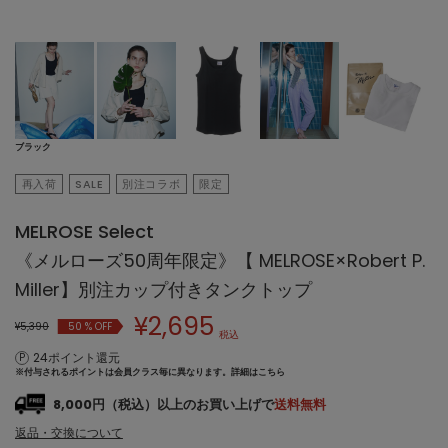
ブラック
再入荷
SALE
別注コラボ
限定
MELROSE Select
《メルローズ50周年限定》【 MELROSE×Robert P.
Miller】別注カップ付きタンクトップ
¥
2,695
¥5,390
50
% OFF
税込
24ポイント還元
※付与されるポイントは会員クラス毎に異なります。
詳細はこちら
8,000円（税込）以上のお買い上げで
送料無料
返品・交換について