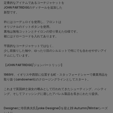
定番的なアイテムであるコーチジャケットを
JOHN PARTRIDGEのディテールを追加した
新型です。
衿にはコーデュロイを使用し、フロントは
オリジナルのドットボタンを使用。
裏地は無地コットンとナイロンの切り替えた仕様です。
裾にはドローコードを入れてあります。
平面的なコーチジャケットではなく、
少し前振りした袖や、ゆったり目のシルエットで何にでも合わせやすいアイ
テムにしています。
【JOHN PARTRIDGE/ジョンパートリッジ】
1969年、イギリス中西部に位置する町・スタッフォードシャーで農業用品を
取り扱うLandowner社のクロージングラインとしてスタート。
これまで英国紳士淑女の嗜みとして行われてきたシューティング、ハンティ
ング、そしてフィッシングに適したアパレル製品を長きにわたり提供。
Designerに寺田典夫氏(yoke Designer)を迎え23 Autumn/Winterシーズ
ンより