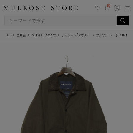
0
TOP
全商品
MELROSE Select
ジャケット/アウター
ブルゾン
【JOHN PA