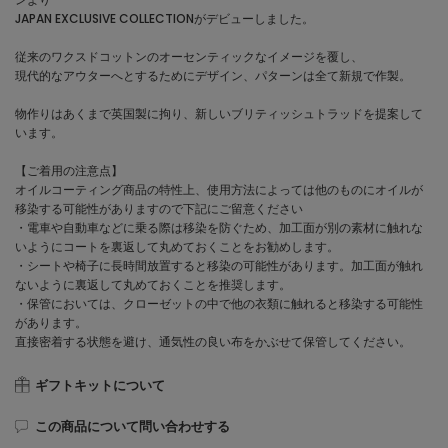
JAPAN EXCLUSIVE COLLECTIONがデビューしました。
従来のワクスドコットンのオーセンティックなイメージを覆し、
現代的なアウターへとするためにデザイン、パターンは全て新規で作製。
物作りはあくまで英国製に拘り、新しいブリティッシュトラッドを提案して
います。
【ご着用の注意点】
オイルコーティング商品の特性上、使用方法によっては他のものにオイルが
移染する可能性がありますので下記にご留意ください
・電車や自動車などに乗る際は移染を防ぐため、加工面が別の素材に触れな
いようにコートを裏返して丸めておくことをお勧めします。
・シートや椅子に長時間放置すると移染の可能性があります。加工面が触れ
ないように裏返して丸めておくことを推奨します。
・保管においては、クローゼットの中で他の衣類に触れると移染する可能性
があります。
直接密着する状態を避け、通気性の良い布をかぶせて保管してください。
ギフトキットについて
この商品について問い合わせする