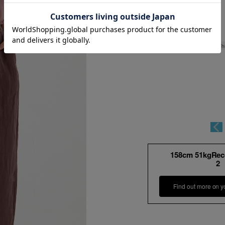
Th
158cm 51kgRe
2
Find out more on y