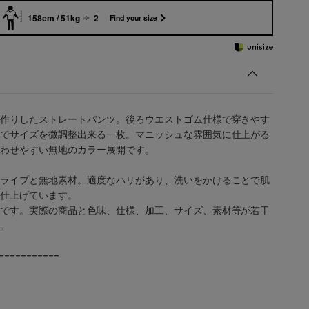
158cm / 51kg
2
Find your size
作りしたストレートパンツ。後ろウエストゴム仕様で穿きやす
でサイズを微調整出来る一枚。マニッシュな雰囲気に仕上がる
わせやすい無地のカラー展開です。
ライプと無地素材。適度なハリがあり、洗いをかけることで肌
仕上げています。
です。実際の商品と色味、仕様、加工、サイズ、素材等が若干
。
-----------