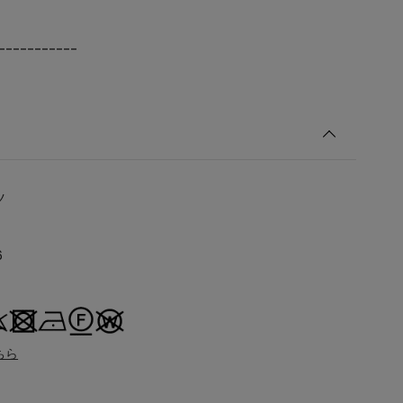
-----------
ツ
6
ちら