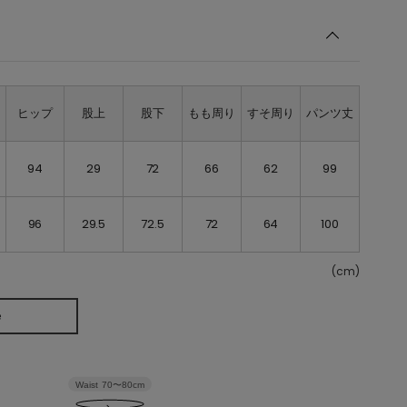
ト
ヒップ
股上
股下
もも周り
すそ周り
パンツ丈
94
29
72
66
62
99
96
29.5
72.5
72
64
100
(cm)
e
Waist
70〜80cm