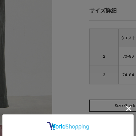
サイズ詳細
ウエス
2
70~80
3
74~84
Size Guid