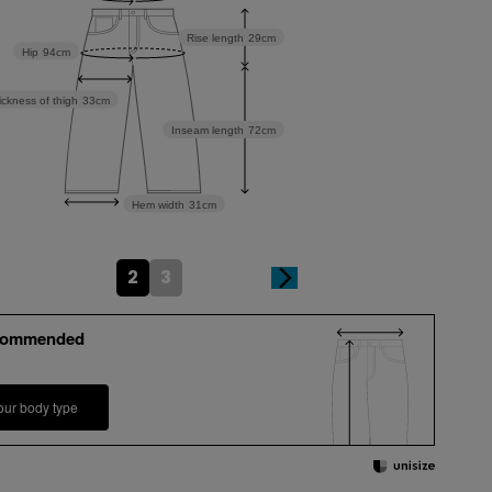
Rise length
29cm
Hip
94cm
ickness of thigh
33cm
Inseam length
72cm
Hem width
31cm
2
3
commended
our body type