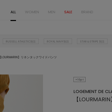
ALL
WOMEN
MEN
SALE
BRAND
RUSSELL ATHLETIC別注
ROYAL NAVY別注
STAR＆STRIPE 別注
【LOURMARIN】リネンタックワイドパンツ
×10pt
LOGEMENT DE CLA
【LOURMA