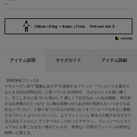
ュ
158cm / 51kg
Knee +11cm
Find your size
アイテム説明
サイズガイド
アイテム詳細
【FLICKA/フリッカ】
スウェーデン語で”素敵な女の子”を意味するフリッカ 「ワンピースを着せて
もらえる日は特別な日」と思っていた少女時代、 小さなドレスを身に纏う
と、すこし大人に近づいた気がして 嬉しくて仕方なかったあの感覚。 毎日起
きる出来事のひとつひとつに胸を高鳴らせたあの頃の気持ちを いつまでも忘
れないでいたい、と願う全ての大人の女性におくる ワンピースを中心に展開
するブランド よりエレガントに、よりフェミニンに 着る人の魅力を引き立て
る上品なフォルムと ディテールにこだわったデザイン。 ドレッシーにもカジ
ュアルにも着こなせる一枚のドレスが、 何気ない日常のワンシーンを特別な
時間へと変える。