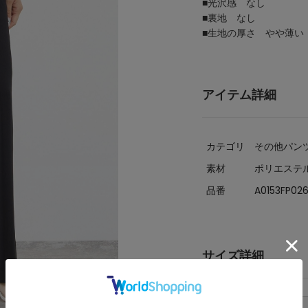
■光沢感 なし
■裏地 なし
■生地の厚さ やや薄
アイテム詳細
カテゴリ
その他パン
素材
ポリエステル
品番
A0153FP02
サイズ詳細