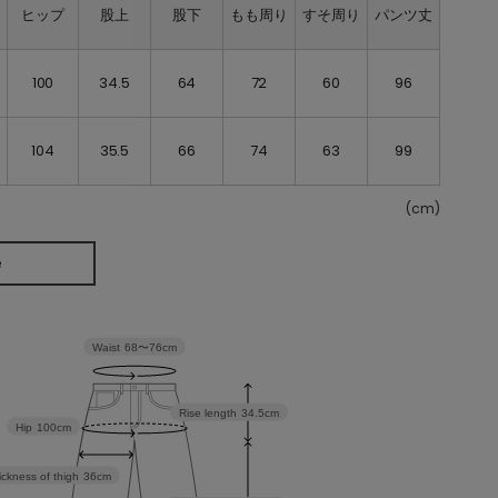
ト
ヒップ
股上
股下
もも周り
すそ周り
パンツ丈
100
34.5
64
72
60
96
104
35.5
66
74
63
99
(cm)
e
Waist
68〜76cm
Rise length
34.5cm
Hip
100cm
ickness of thigh
36cm