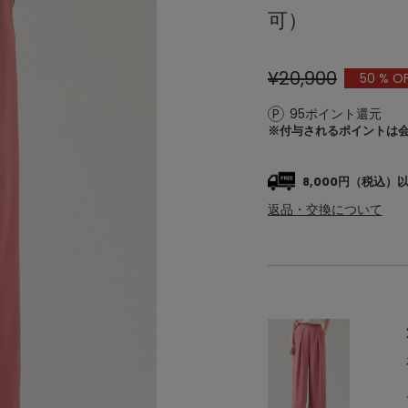
可）
¥20,900
50
% O
95ポイント還元
※付与されるポイントは
8,000円（税込
返品・交換について