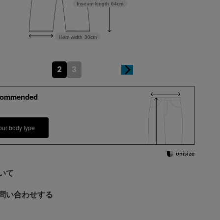
Inseam length
64cm
Hem width
30cm
2
3
commended
our body type
いて
問い合わせする