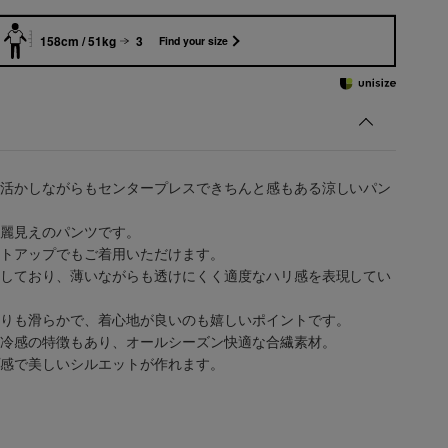
158cm / 51kg
3
Find your size
活かしながらもセンタープレスできちんと感もある涼しいパン
麗見えのパンツです。
トアップでもご着用いただけます。
しており、薄いながらも透けにくく適度なハリ感を表現してい
りも滑らかで、着心地が良いのも嬉しいポイントです。
冷感の特徴もあり、オールシーズン快適な合繊素材。
感で美しいシルエットが作れます。