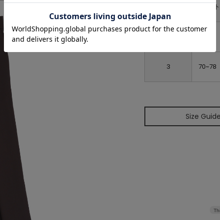
ウエス
2
68~76
3
70~78
Size Guid
Th