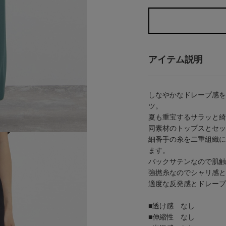
アイテム説明
しなやかなドレープ感を
ツ。
夏も重宝するサラッと綺
同素材のトップスとセッ
細番手の糸を二重組織に
ます。
バックサテンなので肌触
強撚糸なのでシャリ感と
適度な反発感とドレープ
■透け感 なし
■伸縮性 なし