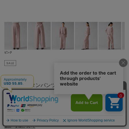
ピンク
SALE
TIARA
ウエストボタンパンツ
¥
8,800
¥22,000
60
% OFF
税込
80ポイント還元
※付与されるポイントは会員クラス毎に異なります。
詳細はこちら
8,000円（税込）以上のお買い上げで
送料無料
返品・交換について