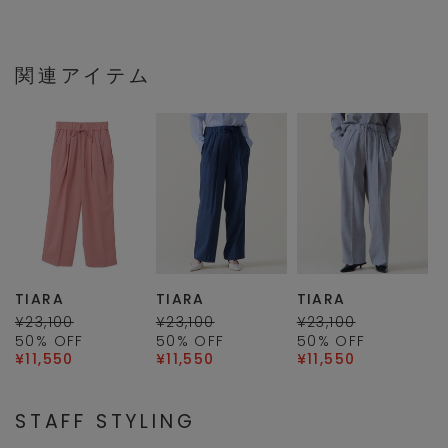
関連アイテム
TIARA
TIARA
TIARA
¥23,100
¥23,100
¥23,100
50
% OFF
50
% OFF
50
% OFF
¥11,550
¥11,550
¥11,550
STAFF STYLING