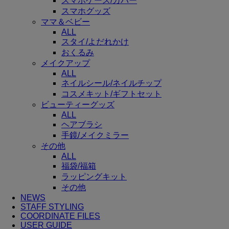
スマホケース/カバー
スマホグッズ
ママ＆ベビー
ALL
スタイ/よだれかけ
おくるみ
メイクアップ
ALL
ネイルシール/ネイルチップ
コスメキット/ギフトセット
ビューティーグッズ
ALL
ヘアブラシ
手鏡/メイクミラー
その他
ALL
福袋/福箱
ラッピングキット
その他
NEWS
STAFF STYLING
COORDINATE FILES
USER GUIDE