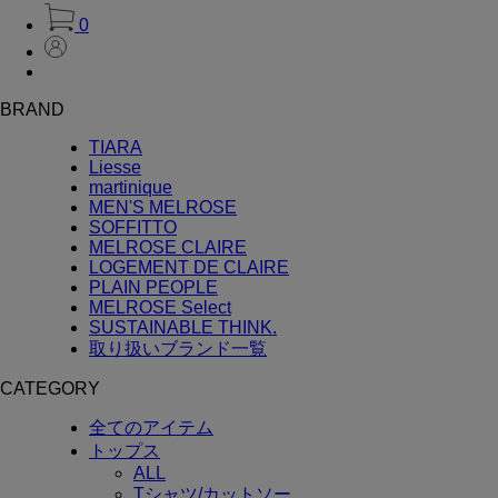
0
BRAND
TIARA
Liesse
martinique
MEN'S MELROSE
SOFFITTO
MELROSE CLAIRE
LOGEMENT DE CLAIRE
PLAIN PEOPLE
MELROSE Select
SUSTAINABLE THINK.
取り扱いブランド一覧
CATEGORY
全てのアイテム
トップス
ALL
Tシャツ/カットソー