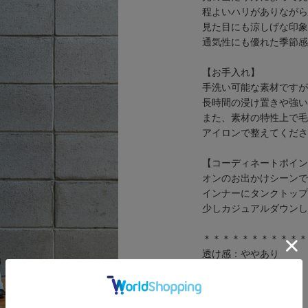
程よいハリがありながら
見た目にも涼しげな印象
通気性にも優れた季節感
【お手入れ】
手洗い可能な素材ですが
長時間の浸け置きや強い
また、素材の特性上で毛
アイロンで整えてくださ
【コーディネートポイン
オンのお出かけシーンで
インナーにタンクトップ
少しカジュアルダウンし
＊＊＊＊＊＊＊＊＊＊＊
透け感：ややあり
伸縮性：なし
光沢感：なし
裏地：ペチコート