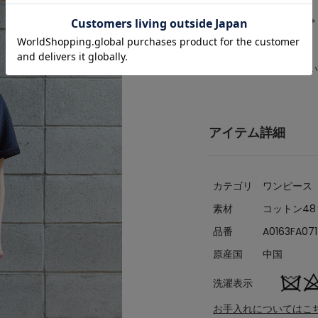
生地の厚さ：やや薄い
＊＊＊＊＊＊＊＊＊＊＊
※注意事項
衿ぐり、袖ぐりが大きい
アイテム詳細
カテゴリ
ワンピース
素材
コットン48
品番
A0163FA071
原産国
中国
洗濯表示
お手入れについてはこ