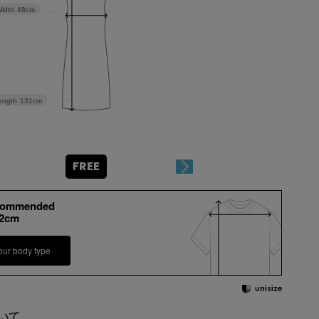
idth
48cm
ength
131cm
FREE
commended
+2cm
our body type
いて