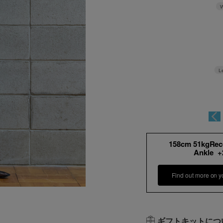
W
L
158cm 51kgRe
Ankle 
Find out more on y
ギフトキットにつ