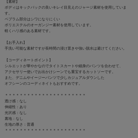
【素材】
ボディはキックバックの良いキレイ目見えのジャージ素材を使用していま
す。
ペプラム部分はシワになりにくい
ポリエステルのオーガンジー素材を使用しています。
軽くハリ感のある素材です。
【お手入れ】
手洗い可能な素材ですが長時間の浸け置きや強い脱水は避けてください。
【コーディネートポイント】
シルエットが華やかなのでタイトスカートや細身のパンツを合わせて、
アクセサリー使いでお出かけシーンでも重宝するカットソーです。
また、デニムやイージーパンツで少しカジュアルダウンした
オフシーンのコーディネイトもおすすめです。
＊＊＊＊＊＊＊＊＊＊＊＊＊＊＊＊＊＊＊＊＊＊
透け感：なし
伸縮性：あり
光沢感：なし
裏地：なし
生地の厚さ：普通
＊＊＊＊＊＊＊＊＊＊＊＊＊＊＊＊＊＊＊＊＊＊