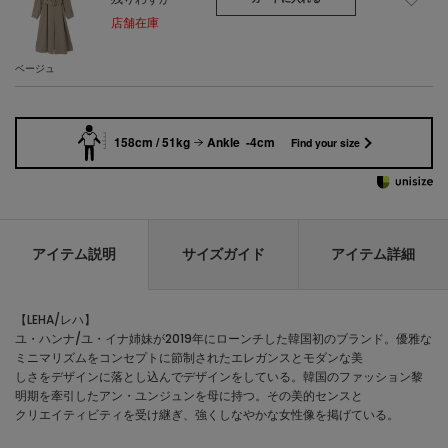
店舗在庫
ベージュ
158cm / 51kg
Ankle -4cm
Find your size
アイテム説明
サイズガイド
アイテム詳細
【LEHA/レハ】
ユ・ハンナ/ユ・イナ姉妹が2019年にローンチした韓国初のブランド。優雅な
ミニマリズムをコンセプトに節制されたエレガンスとモダンな美
しさをデザインに落とし込んでデザインをしている。韓国のファッション黎
明期を牽引したアン・ユンジュンを母に持つ。その美的センスと
クリエイティビティを受け継ぎ、強くしなやかな女性像を掲げている。