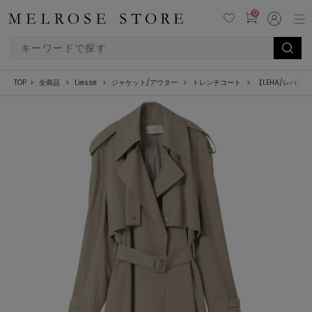
0
TOP
全商品
Liesse
ジャケット/アウター
トレンチコート
【LEHA/レハ】MAP