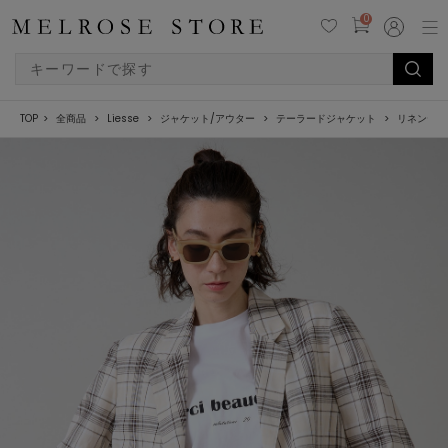
0
TOP
全商品
Liesse
ジャケット/アウター
テーラードジャケット
リネンテー