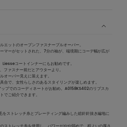
ルエットのオープンファスナープルオーバー。
ーマーがセットされた、7分の袖が、端境期にコーデ幅が広が
Liesseコートインナーにもお勧めです。
で、ファスナー前だとアウターより。
ルオーバー見えに装えます。
具合で、女性らしさのあるスタイリングが楽しめます。
トアップでのコーディネートがお勧め。A0158KS402のリブスカ
トでご紹介できます。
毛をストレッチ糸とプレーティング編みした総針針抜き編地に
のストレッチ糸を使用し、パワーがやや弱めで、程よいの厚さ