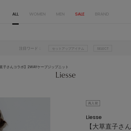
ALL
WOMEN
MEN
SALE
BRAND
注目ワード：
セットアップアイテム
SELECT
直子さんコラボ】2WAYケープジップニット
再入荷
Liesse
【大草直子さん