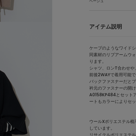
ベージュ
アイテム説明
ケープのようなワイドシ
同素材のリブアームウォ
ります。
シャツ、ロンT合わせや、
前後2WAYで着用可能
バックファスナーだとプ
衿元のファスナーの開け
A0158KP484とセッ
ートもカラーによりセッ
ウールXポリエステル梳
しています。
リサイクルポリエステル