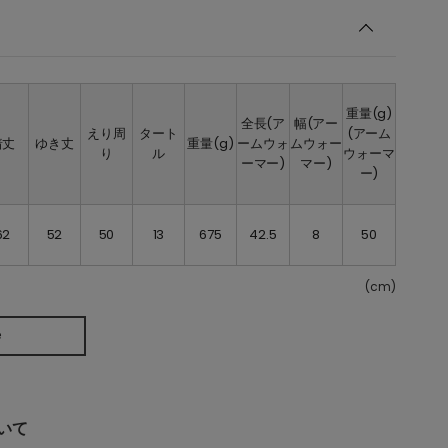
重量(g)
全長(ア
幅(アー
えり周
タート
(アーム
着丈
ゆき丈
重量(g)
ームウォ
ムウォー
り
ル
ウォーマ
ーマー)
マー)
ー)
62
52
50
13
675
42.5
8
50
(cm)
e
いて