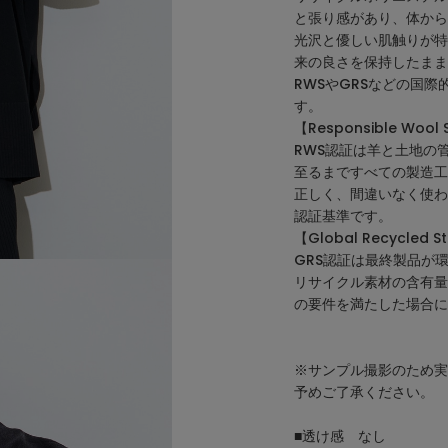
と張り感があり、体から
光沢と優しい肌触りが特
来の良さを保持したまま
RWSやGRSなどの国
す。
【Responsible W
RWS認証は羊と土地の
至るまですべての製造工
正しく、間違いなく使わ
認証基準です。
【Global Recycl
GRS認証は最終製品が
リサイクル素材の含有量
の要件を満たした場合に
※サンプル撮影のため実
予めご了承ください。
■透け感 なし