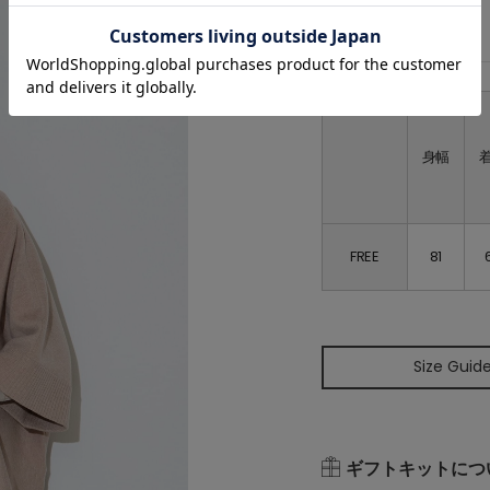
サイズ詳細
身幅
FREE
81
Size Guid
ギフトキットにつ