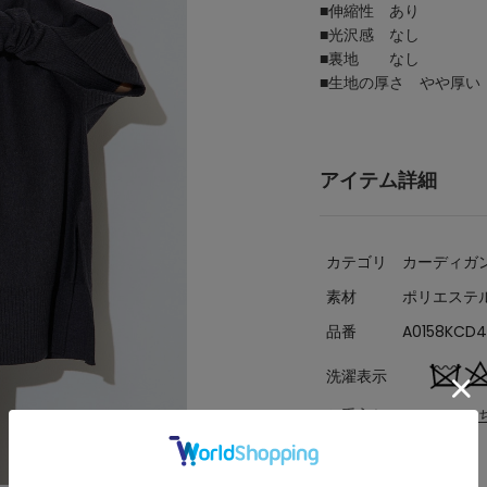
■伸縮性 あり
■光沢感 なし
■裏地 なし
■生地の厚さ やや厚い
アイテム詳細
カテゴリ
カーディガ
素材
ポリエステル
品番
A0158KCD4
洗濯表示
お手入れについてはこ