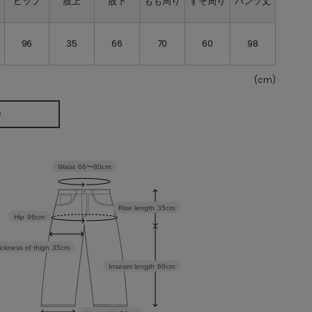
ト
ヒップ
股上
股下
もも周り
すそ周り
パンツ丈
96
35
66
70
60
98
(cm)
e
Waist
66〜80cm
Rise length
35cm
Hip
96cm
ickness of thigh
35cm
Inseam length
66cm