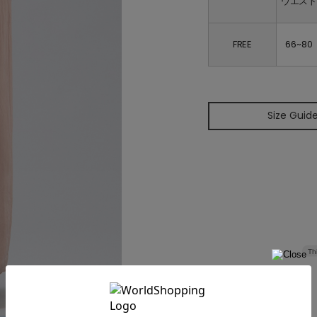
ウエス
FREE
66~80
Size Guid
Th