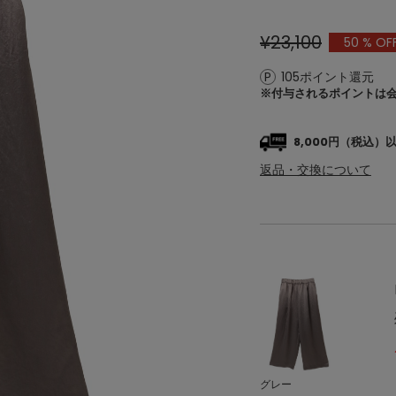
¥23,100
50
% OF
105ポイント還元
※付与されるポイントは
8,000円（税込
返品・交換について
グレー