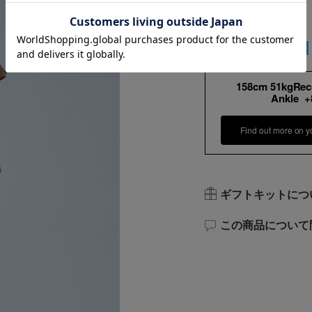
158cm 51kgRe
Ankle 
Find out more on y
ギフトキットにつ
この商品について