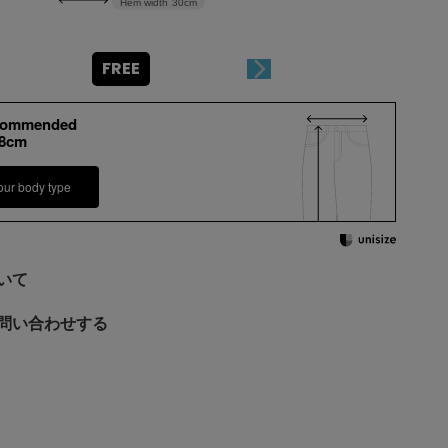
Hem width
30cm
FREE
commended
+8cm
our body type
いて
問い合わせする