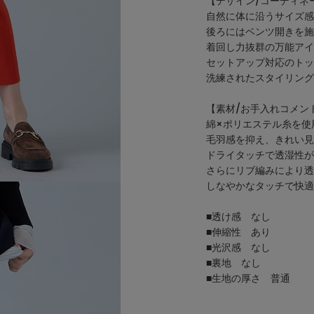
【デザイン/コーディネ
自然に体に沿うサイズ感
後ろにはベンツ開きを施
着回し力抜群の万能アイ
セットアップ対応のトップ
洗練されたスタイリング
【素材/お手入れコメン
綿×ポリエステル糸を使
毛羽感を抑え、きれい見
ドライタッチで透湿性が
さらにリブ編みにより透
しなやかなタッチで快適
■透け感 なし
■伸縮性 あり
■光沢感 なし
■裏地 なし
■生地の厚さ 普通