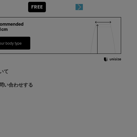
FREE
commended
-1cm
our body type
いて
問い合わせする