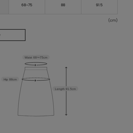
68~75
88
91.5
(cm)
e
Waist
68〜75cm
Hip
88cm
Length
91.5cm