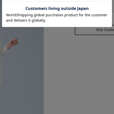
FREE
Size Guid