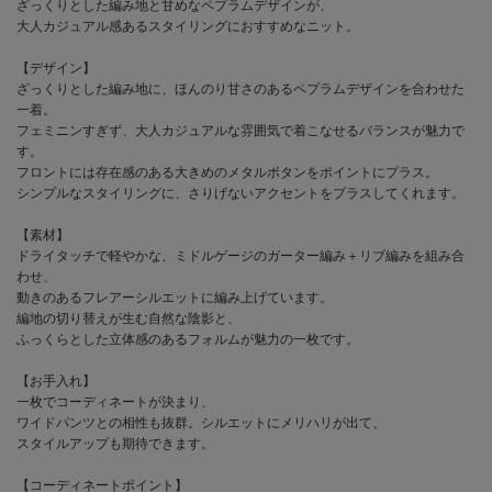
ざっくりとした編み地と甘めなペプラムデザインが、
大人カジュアル感あるスタイリングにおすすめなニット。
【デザイン】
ざっくりとした編み地に、ほんのり甘さのあるペプラムデザインを合わせた
一着。
フェミニンすぎず、大人カジュアルな雰囲気で着こなせるバランスが魅力で
す。
フロントには存在感のある大きめのメタルボタンをポイントにプラス。
シンプルなスタイリングに、さりげないアクセントをプラスしてくれます。
【素材】
ドライタッチで軽やかな、ミドルゲージのガーター編み＋リブ編みを組み合
わせ、
動きのあるフレアーシルエットに編み上げています。
編地の切り替えが生む自然な陰影と、
ふっくらとした立体感のあるフォルムが魅力の一枚です。
【お手入れ】
一枚でコーディネートが決まり、
ワイドパンツとの相性も抜群。シルエットにメリハリが出て、
スタイルアップも期待できます。
【コーディネートポイント】