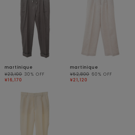
martinique
martinique
¥23,100
30
% OFF
¥52,800
60
% OFF
¥16,170
¥21,120