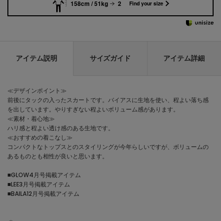
158cm / 51kg
2
Find your size
アイテム説明
サイズガイド
アイテム詳細
≪デザインポイント≫
前後にタックの入ったスカートです。バイアスに生地を使い、程よい落ち感
を出しています。やりすぎない程よいボリューム感があります。
≪素材・着心地≫
ハリ感と程よい透け感のある生地です。
≪おすすめの着こなし≫
コンパクトなトップスとのスタイリングが今年らしいですが、ボリュームの
あるものとも相性が良いと思います。
■GLOW4月号掲載アイテム
■LEE3月号掲載アイテム
■BAILA12月号掲載アイテム