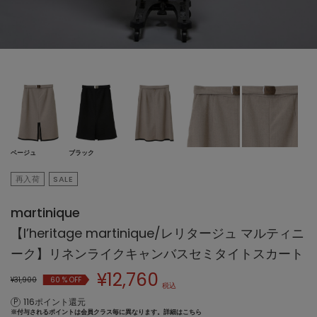
ベージュ
ブラック
再入荷
SALE
martinique
【l’heritage martinique/レリタージュ マルティニ
ーク】リネンライクキャンバスセミタイトスカート
¥
12,760
¥31,900
60
% OFF
税込
116ポイント還元
※付与されるポイントは会員クラス毎に異なります。
詳細はこちら