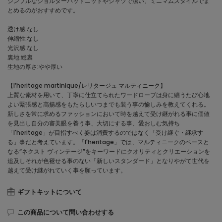
シンプルなショルダーパッドニットやシャツで潔い、ミニマムスタイルでま
とめるのがおすすめです。
透け感:なし
伸縮性:なし
光沢感:なし
裏地:総裏
生地の厚さ:やや厚い
【l’heritage martinique/レリタージュ マルティニーク】
上質な素材を用いて、丁寧に仕立てられたワードローブは身に纏うたび心地
よい緊張感と高揚感をもたらしいつまでも装う事の愉しみを教えてくれる。
新しさを常に求めるファッションにおいて時を越えて受け継がれる事に価値
を見出し自分の審美眼を養う事、大切にする事、愛おしむ気持ち
「l'heritage」が目指すべく姿は消費するのではなく「受け継ぐ・継承す
る」事だと考えています。「l'heritage」では、マルティニークのベースと
なる“ネクスト ヴィンテージ”をキーワードにクオリティとクリエーションを
追及しそれが色褪せる事のない「新しいスタンダード」となりやがて世代を
越えて受け継がれていく事を願っています。
ギフトキットについて
この商品について問い合わせする