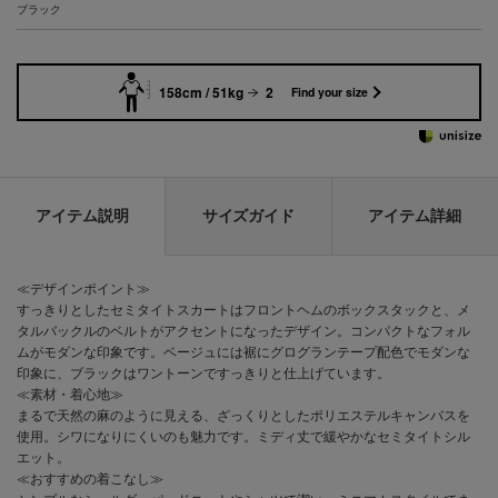
ブラック
158cm / 51kg
2
Find your size
アイテム説明
サイズガイド
アイテム詳細
≪デザインポイント≫
すっきりとしたセミタイトスカートはフロントヘムのボックスタックと、メ
タルバックルのベルトがアクセントになったデザイン。コンパクトなフォル
ムがモダンな印象です。ベージュには裾にグログランテープ配色でモダンな
印象に、ブラックはワントーンですっきりと仕上げています。
≪素材・着心地≫
まるで天然の麻のように見える、ざっくりとしたポリエステルキャンバスを
使用。シワになりにくいのも魅力です。ミディ丈で緩やかなセミタイトシル
エット。
≪おすすめの着こなし≫