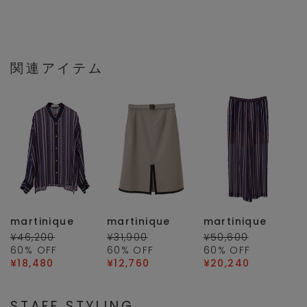
関連アイテム
martinique
martinique
martinique
¥46,200
¥31,900
¥50,600
60
% OFF
60
% OFF
60
% OFF
¥18,480
¥12,760
¥20,240
STAFF STYLING