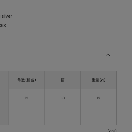
 silver
893
号数(相当)
幅
重量(g)
12
1.3
15
(cm)