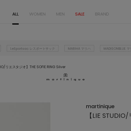
ALL
WOMEN
MEN
SALE
BRAND
LeSportsac レスポートサック
MARIHA マリハ
MADISONBLUE
DIO/リエスタジオ】THE SOFIE RING Silver
martinique
【LIE STUDIO