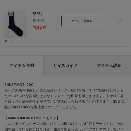
FREE /
残り1点
カートに入れる
店舗在庫
ネイビー
アイテム説明
サイズガイド
アイテム詳細
84N3/1MO7-20C
モヘアの糸を使用した大人気のシリーズ。編地をあえてリブ編みにしている
ためふわふわな質感だけでなくシャープな印象も感じさせます。糸が細く見
た目よりも薄手の仕上がりでパンプスにも合わせることができます。25thに
際しDARK NAVYを別注色でオーダーしました。
【MARCOMONDE/マルコモンド】
マルコモンドはシーズン毎にひとつの国のひとつの時代をテーマとし、その
国を旅している気分になれる、旅先で出会う楽しいハプニングのようなアイ