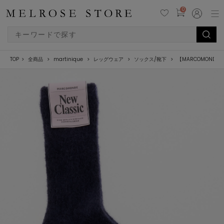
0
TOP
全商品
martinique
レッグウェア
ソックス/靴下
【MARCOMONDE/