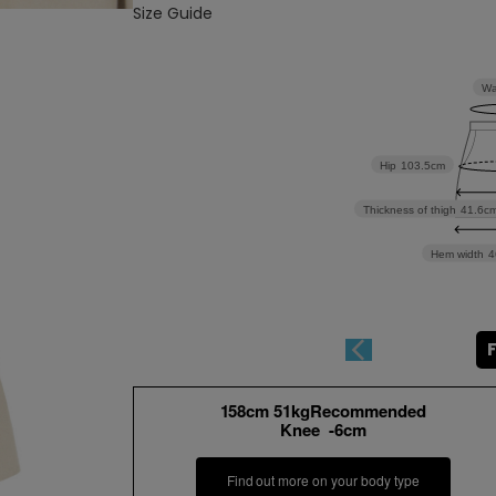
Size Guide
Wa
Hip
103.5cm
Thickness of thigh
41.6c
Hem width
4
158cm 51kgRecommended
Knee -6cm
Find out more on your body type