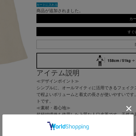
カートに入れる
商品が追加されました。
カ
すぐ
158cm / 51kg
アイテム説明
≪デザインポイント≫
シンプルに、オールマイティに活用できるフェイク
で程よいボリュームと着丈の長さが使いやすいです
トです。
≪素材・着心地≫
超極細繊維を使用した上質な人口皮革です。天然皮
です。
≪おすすめの着こなし≫
オーバーサイズのシャツやジャケットに合わせて着