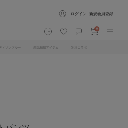
ログイン
新規会員登録
0
 マディソンブルー
雑誌掲載アイテム
別注コラボ
トパンツ