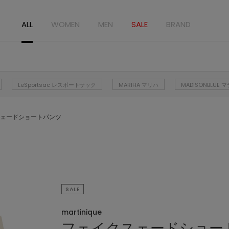
ALL
WOMEN
MEN
SALE
BRAND
LeSportsac レスポートサック
MARIHA マリハ
MADISONBLUE
ェードショートパンツ
SALE
martinique
フェイクスェードショー