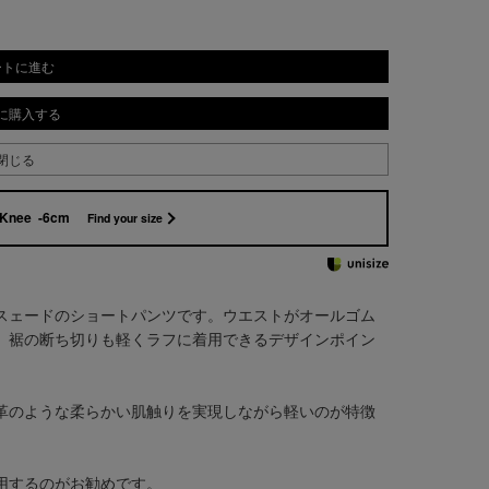
ートに進む
に購入する
閉じる
Knee -6cm
Find your size
スェードのショートパンツです。ウエストがオールゴム
。裾の断ち切りも軽くラフに着用できるデザインポイン
革のような柔らかい肌触りを実現しながら軽いのが特徴
用するのがお勧めです。