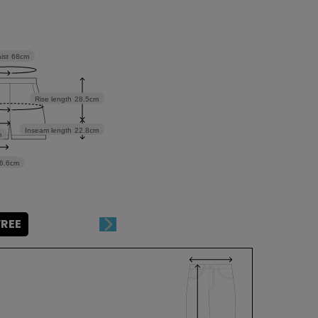
ist
68cm
Rise length
28.5cm
Inseam length
22.8cm
m
6.6cm
FREE