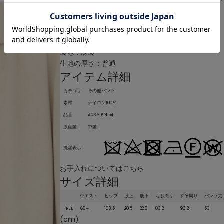
透け感：なし
伸縮性：なし
光沢感：なし
裏地：総裏
生地の厚さ：普通
アイテム詳細
カテゴリ
その他パンツ
素材
ナイロン100％
品番
A0361FP554
原産国
中国
洗濯表示
お手入れについてはこちら
サイズ詳細
ウエスト
ヒップ
股上
股下
もも周り
すそ周り
パンツ丈
FREE
68～
103.5
28.5
22.8
83.2
93.2
53
(cm)