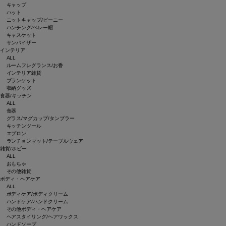
キャップ
ハット
ニットキャップ/ビーニー
ハンチング/ベレー帽
キャスケット
サンバイザー
インテリア
ALL
ルームフレグランス/お香
インテリア雑貨
ブランケット
収納グッズ
食器/キッチン
ALL
食器
グラス/マグカップ/タンブラー
キッチンツール
エプロン
ランチョンマット/テーブルウェア
雑貨/ホビー
ALL
おもちゃ
その他雑貨
ボディ・ヘアケア
ALL
ボディケア/ボディクリーム
ハンドケア/ハンドクリーム
その他ボディ・ヘアケア
ヘアスタイリング/ヘアワックス
ハンドソープ