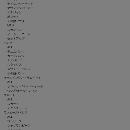
ナイロンジャケット
マウンテンパーカー
スタジャン
ポンチョ
その他アウター
MA-1
スカジャン
ノーカラーコート
セットアップ
パンツ
ALL
デニムパンツ
カーゴパンツ
チノパンツ
スラックス
スウェットパンツ
その他パンツ
オールインワン・サロペット
ALL
サロペット/オーバーオール
つなぎ/オールインワン
スカート
ALL
スカート
デニムスカート
ワンピース/ドレス
ALL
ワンピース
シャツワンピース
チュニック