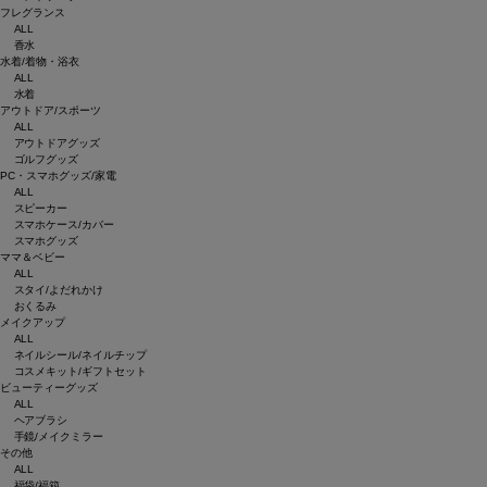
フレグランス
ALL
香水
水着/着物・浴衣
ALL
水着
アウトドア/スポーツ
ALL
アウトドアグッズ
ゴルフグッズ
PC・スマホグッズ/家電
ALL
スピーカー
スマホケース/カバー
スマホグッズ
ママ＆ベビー
ALL
スタイ/よだれかけ
おくるみ
メイクアップ
ALL
ネイルシール/ネイルチップ
コスメキット/ギフトセット
ビューティーグッズ
ALL
ヘアブラシ
手鏡/メイクミラー
その他
ALL
福袋/福箱