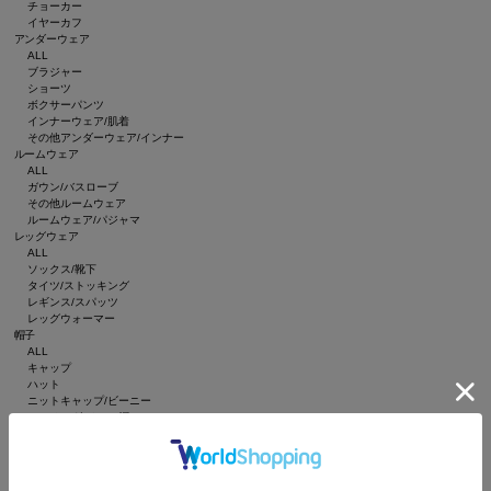
チョーカー
イヤーカフ
アンダーウェア
ALL
ブラジャー
ショーツ
ボクサーパンツ
インナーウェア/肌着
その他アンダーウェア/インナー
ルームウェア
ALL
ガウン/バスローブ
その他ルームウェア
ルームウェア/パジャマ
レッグウェア
ALL
ソックス/靴下
タイツ/ストッキング
レギンス/スパッツ
レッグウォーマー
帽子
ALL
キャップ
ハット
ニットキャップ/ビーニー
ハンチング/ベレー帽
キャスケット
サンバイザー
インテリア
ALL