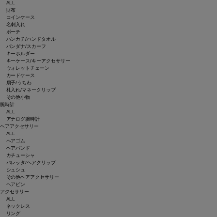
ALL
財布
コインケース
名刺入れ
ポーチ
ハンカチ/ハンドタオル
バンダナ/スカーフ
キーホルダー
キーケース/キーアクセサリー
ウォレットチェーン
カードケース
扇子/うちわ
札入れ/マネークリップ
その他小物
腕時計
ALL
アナログ腕時計
ヘアアクセサリー
ALL
ヘアゴム
ヘアバンド
カチューシャ
バレッタ/ヘアクリップ
シュシュ
その他ヘアアクセサリー
ヘアピン
アクセサリー
ALL
ネックレス
リング