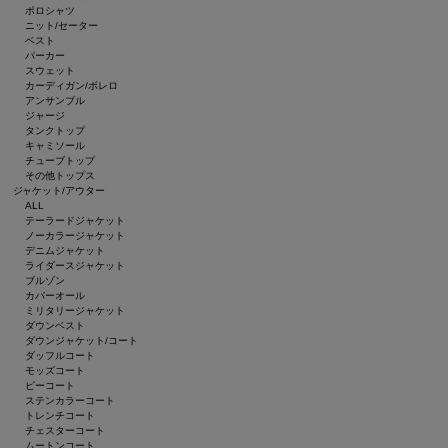
ポロシャツ
ニット/セーター
ベスト
パーカー
スウェット
カーディガン/ボレロ
アンサンブル
ジャージ
タンクトップ
キャミソール
チューブトップ
その他トップス
ジャケット/アウター
ALL
テーラードジャケット
ノーカラージャケット
デニムジャケット
ライダースジャケット
ブルゾン
カバーオール
ミリタリージャケット
ダウンベスト
ダウンジャケット/コート
ダッフルコート
モッズコート
ピーコート
ステンカラーコート
トレンチコート
チェスターコート
ムートンコート