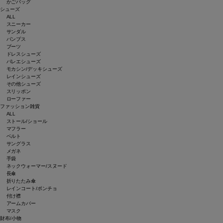
かごバッグ
シューズ
ALL
スニーカー
サンダル
パンプス
ブーツ
ドレスシューズ
バレエシューズ
モカシン/デッキシューズ
レインシューズ
その他シューズ
スリッポン
ローファー
ファッション雑貨
ALL
ストール/ショール
マフラー
ベルト
サングラス
メガネ
手袋
ネックウォーマー/スヌード
長傘
折りたたみ傘
レインコート/ポンチョ
付け襟
アームカバー
マスク
財布/小物