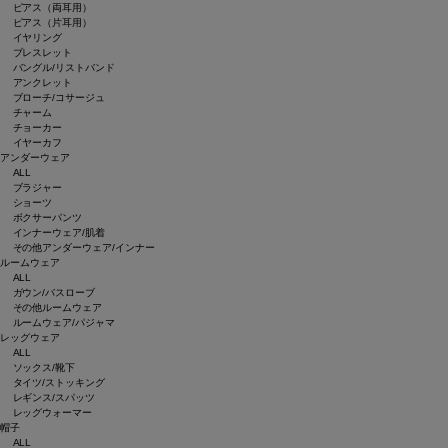
ピアス（両耳用）
ピアス（片耳用）
イヤリング
ブレスレット
バングル/リストバンド
アンクレット
ブローチ/コサージュ
チャーム
チョーカー
イヤーカフ
アンダーウェア
ALL
ブラジャー
ショーツ
ボクサーパンツ
インナーウェア/肌着
その他アンダーウェア/インナー
ルームウェア
ALL
ガウン/バスローブ
その他ルームウェア
ルームウェア/パジャマ
レッグウェア
ALL
ソックス/靴下
タイツ/ストッキング
レギンス/スパッツ
レッグウォーマー
帽子
ALL