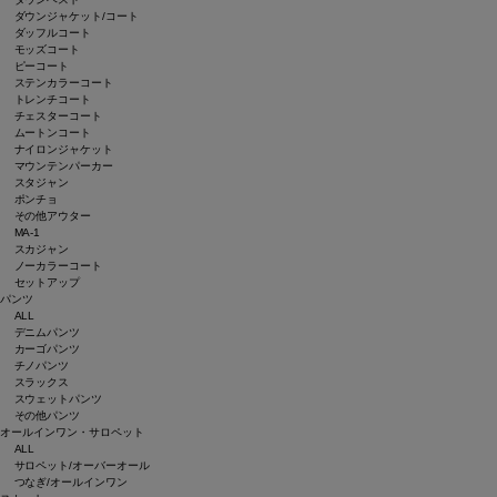
ダウンジャケット/コート
ダッフルコート
モッズコート
ピーコート
ステンカラーコート
トレンチコート
チェスターコート
ムートンコート
ナイロンジャケット
マウンテンパーカー
スタジャン
ポンチョ
その他アウター
MA-1
スカジャン
ノーカラーコート
セットアップ
パンツ
ALL
デニムパンツ
カーゴパンツ
チノパンツ
スラックス
スウェットパンツ
その他パンツ
オールインワン・サロペット
ALL
サロペット/オーバーオール
つなぎ/オールインワン