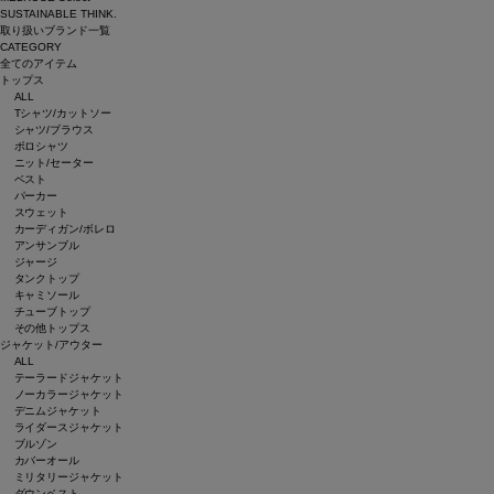
SUSTAINABLE THINK.
取り扱いブランド一覧
CATEGORY
全てのアイテム
トップス
ALL
Tシャツ/カットソー
シャツ/ブラウス
ポロシャツ
ニット/セーター
ベスト
パーカー
スウェット
カーディガン/ボレロ
アンサンブル
ジャージ
タンクトップ
キャミソール
チューブトップ
その他トップス
ジャケット/アウター
ALL
テーラードジャケット
ノーカラージャケット
デニムジャケット
ライダースジャケット
ブルゾン
カバーオール
ミリタリージャケット
ダウンベスト