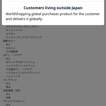
ルームフレグランス/お香
インテリア雑貨
ブランケット
収納グッズ
食器/キッチン
ALL
食器
グラス/マグカップ/タンブラー
キッチンツール
エプロン
ランチョンマット/テーブルウェア
雑貨/ホビー
ALL
おもちゃ
その他雑貨
ボディ・ヘアケア
ALL
ボディケア/ボディクリーム
ハンドケア/ハンドクリーム
その他ボディ・ヘアケア
ヘアスタイリング/ヘアワックス
ハンドソープ
フレグランス
ALL
香水
水着/着物・浴衣
ALL
水着
アウトドア/スポーツ
ALL