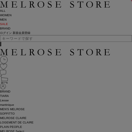
ALL
WOMEN
MEN
SALE
BRAND
ログイン
新規会員登録
BRAND
TIARA
Liesse
martinique
MEN'S MELROSE
SOFFITTO
MELROSE CLAIRE
LOGEMENT DE CLAIRE
PLAIN PEOPLE
MELROSE Select