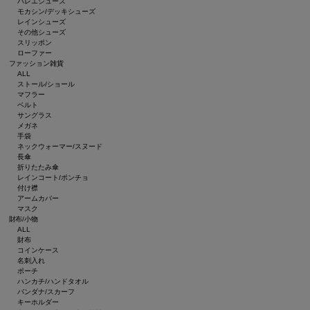
バレエシューズ
モカシン/デッキシューズ
レインシューズ
その他シューズ
スリッポン
ローファー
ファッション雑貨
ALL
ストール/ショール
マフラー
ベルト
サングラス
メガネ
手袋
ネックウォーマー/スヌード
長傘
折りたたみ傘
レインコート/ポンチョ
付け襟
アームカバー
マスク
財布/小物
ALL
財布
コインケース
名刺入れ
ポーチ
ハンカチ/ハンドタオル
バンダナ/スカーフ
キーホルダー