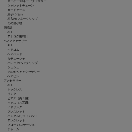
キーケース/キーアクセサリー
ウォレットチェーン
カードケース
扇子/うちわ
札入れ/マネークリップ
その他小物
腕時計
ALL
アナログ腕時計
ヘアアクセサリー
ALL
ヘアゴム
ヘアバンド
カチューシャ
バレッタ/ヘアクリップ
シュシュ
その他ヘアアクセサリー
ヘアピン
アクセサリー
ALL
ネックレス
リング
ピアス（両耳用）
ピアス（片耳用）
イヤリング
ブレスレット
バングル/リストバンド
アンクレット
ブローチ/コサージュ
チャーム