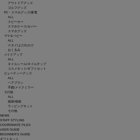
アウトドアグッズ
ゴルフグッズ
PC・スマホグッズ/家電
ALL
スピーカー
スマホケース/カバー
スマホグッズ
ママ＆ベビー
ALL
スタイ/よだれかけ
おくるみ
メイクアップ
ALL
ネイルシール/ネイルチップ
コスメキット/ギフトセット
ビューティーグッズ
ALL
ヘアブラシ
手鏡/メイクミラー
その他
ALL
福袋/福箱
ラッピングキット
その他
NEWS
STAFF STYLING
COORDINATE FILES
USER GUIDE
BEGINNER’S GUIDE
ギフトキット