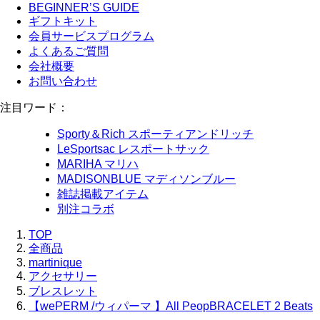
BEGINNER’S GUIDE
ギフトキット
会員サービスプログラム
よくあるご質問
会社概要
お問い合わせ
注目ワード：
Sporty＆Rich スポーティアンドリッチ
LeSportsac レスポートサック
MARIHA マリハ
MADISONBLUE マディソンブルー
雑誌掲載アイテム
別注コラボ
TOP
全商品
martinique
アクセサリー
ブレスレット
【wePERM /ウィパーマ 】All PeopBRACELET 2 Beats