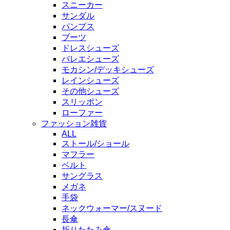
スニーカー
サンダル
パンプス
ブーツ
ドレスシューズ
バレエシューズ
モカシン/デッキシューズ
レインシューズ
その他シューズ
スリッポン
ローファー
ファッション雑貨
ALL
ストール/ショール
マフラー
ベルト
サングラス
メガネ
手袋
ネックウォーマー/スヌード
長傘
折りたたみ傘