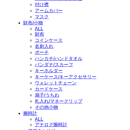
付け襟
アームカバー
マスク
財布/小物
ALL
財布
コインケース
名刺入れ
ポーチ
ハンカチ/ハンドタオル
バンダナ/スカーフ
キーホルダー
キーケース/キーアクセサリー
ウォレットチェーン
カードケース
扇子/うちわ
札入れ/マネークリップ
その他小物
腕時計
ALL
アナログ腕時計