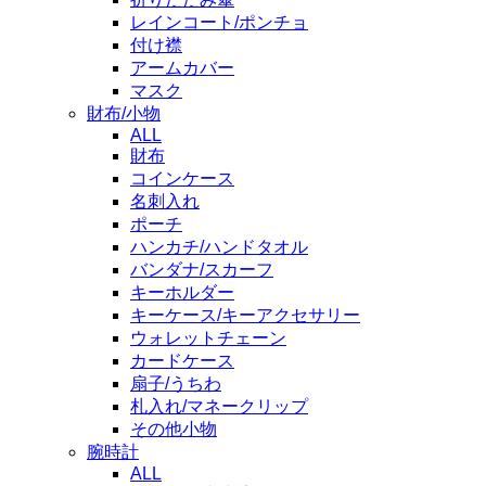
レインコート/ポンチョ
付け襟
アームカバー
マスク
財布/小物
ALL
財布
コインケース
名刺入れ
ポーチ
ハンカチ/ハンドタオル
バンダナ/スカーフ
キーホルダー
キーケース/キーアクセサリー
ウォレットチェーン
カードケース
扇子/うちわ
札入れ/マネークリップ
その他小物
腕時計
ALL