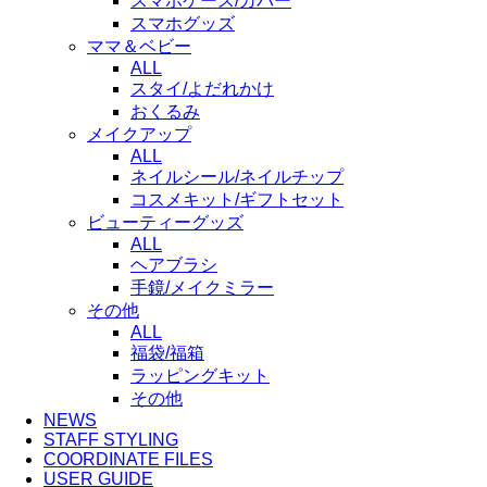
スマホケース/カバー
スマホグッズ
ママ＆ベビー
ALL
スタイ/よだれかけ
おくるみ
メイクアップ
ALL
ネイルシール/ネイルチップ
コスメキット/ギフトセット
ビューティーグッズ
ALL
ヘアブラシ
手鏡/メイクミラー
その他
ALL
福袋/福箱
ラッピングキット
その他
NEWS
STAFF STYLING
COORDINATE FILES
USER GUIDE