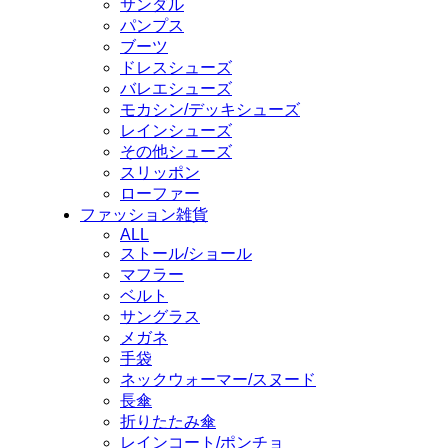
サンダル
パンプス
ブーツ
ドレスシューズ
バレエシューズ
モカシン/デッキシューズ
レインシューズ
その他シューズ
スリッポン
ローファー
ファッション雑貨
ALL
ストール/ショール
マフラー
ベルト
サングラス
メガネ
手袋
ネックウォーマー/スヌード
長傘
折りたたみ傘
レインコート/ポンチョ