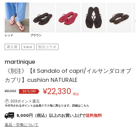
レッド
ブラウン
再入荷
SALE
別注コラボ
martinique
《別注》【il Sandalo of capri/イルサンダロオブ
カプリ】cushion NATURALE
¥
22,330
¥31,900
30
% OFF
税込
203ポイント還元
※付与されるポイントは会員クラス毎に異なります。
詳細はこちら
8,000円（税込）以上のお買い上げで
送料無料
返品・交換について