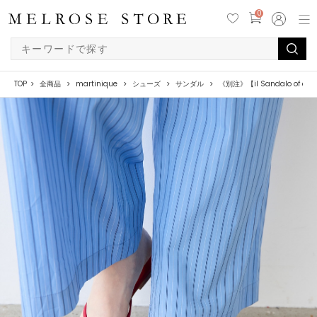
0
TOP
全商品
martinique
シューズ
サンダル
《別注》【il Sandalo of c