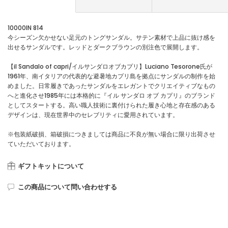
10000IN 814
今シーズン欠かせない足元のトングサンダル。サテン素材で上品に抜け感を
出せるサンダルです。レッドとダークブラウンの別注色で展開します。
【il Sandalo of capri/イルサンダロオブカプリ】Luciano Tesorone氏が
1961年、南イタリアの代表的な避暑地カプリ島を拠点にサンダルの制作を始
めました。日常履きであったサンダルをエレガントでクリエイティブなもの
へと進化させ1985年には本格的に『イル サンダロ オブ カプリ』のブランド
としてスタートする。高い職人技術に裏付けられた履き心地と存在感のある
デザインは、現在世界中のセレブリティに愛用されています。
※包装紙破損、箱破損につきましては商品に不良が無い場合に限り出荷させ
ていただいております。
ギフトキットについて
この商品について問い合わせする