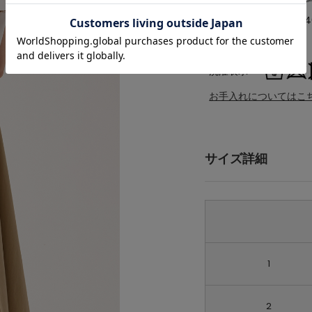
品番
A0363FS04
原産国
中国
洗濯表示
お手入れについてはこ
サイズ詳細
1
2