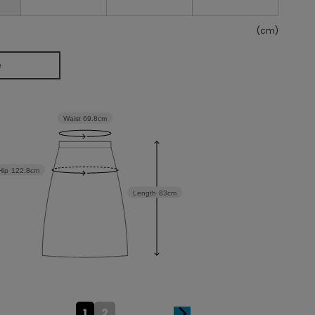
(cm)
e
Waist
69.8cm
Hip
122.8cm
Length
83cm
1
2