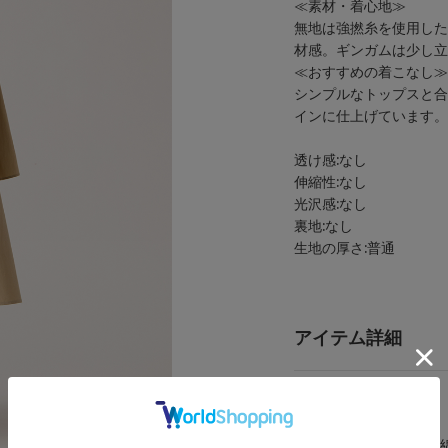
≪素材・着心地≫
無地は強撚糸を使用した
材感。ギンガムは少し立
≪おすすめの着こなし≫
シンプルなトップスと合
インに仕上げています。
透け感:なし
伸縮性:なし
光沢感:なし
裏地:なし
生地の厚さ:普通
アイテム詳細
カテゴリ
スカート
素材
ベージュ：綿