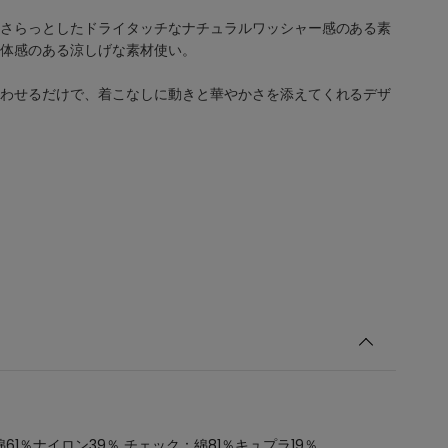
さらっとしたドライタッチなナチュラルワッシャー感のある素
体感のある涼しげな素材使い。
わせるだけで、着こなしに動きと華やかさを添えてくれるデザ
61％ナイロン39％ チェック：綿81％キュプラ19％