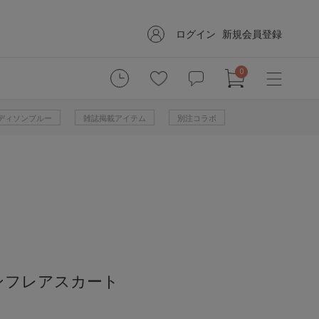
ログイン
新規会員登録
0
 マディソンブルー
雑誌掲載アイテム
別注コラボ
ンフレアスカート