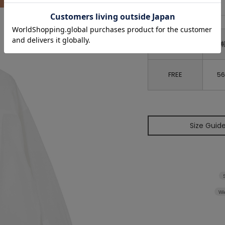
肩
FREE
56
Size Guid
Wi