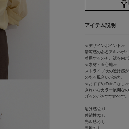
アイテム説明
≪デザインポイント≫
清涼感のあるアキハボイ
着用するのも、裾を内ボ
≪素材・着心地≫
ストライプ状の透け感が
のある風合いが魅力。
≪おすすめの着こなし≫
きれいなカラー展開なの
げるのがおすすめです。
透け感:あり
伸縮性:なし
光沢感:なし
裏地:なし