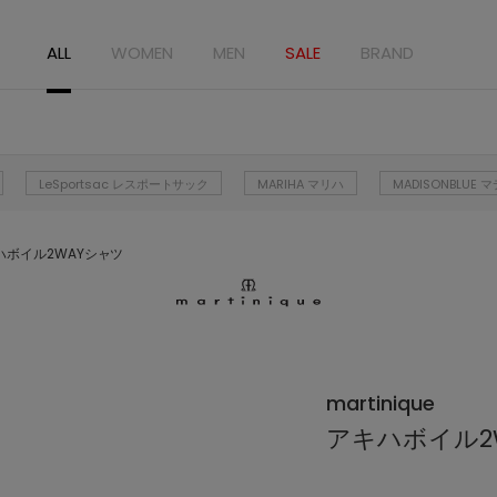
ALL
WOMEN
MEN
SALE
BRAND
LeSportsac レスポートサック
MARIHA マリハ
MADISONBLUE
ハボイル2WAYシャツ
martinique
アキハボイル2