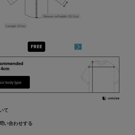
Sleeve cuff width
23.2cm
Length
67cm
FREE
commended
+4cm
our body type
いて
問い合わせする