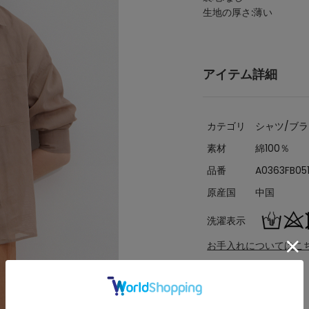
生地の厚さ:薄い
アイテム詳細
カテゴリ
シャツ/ブ
素材
綿100％
品番
A0363FB05
原産国
中国
洗濯表示
お手入れについてはこ
サイズ詳細