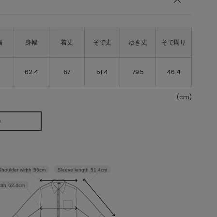
幅
身幅
着丈
そで丈
ゆき丈
そで周り
62.4
67
51.4
79.5
46.4
(cm)
e
Sleeve length
51.4cm
Shoulder width
56cm
dth
62.4cm