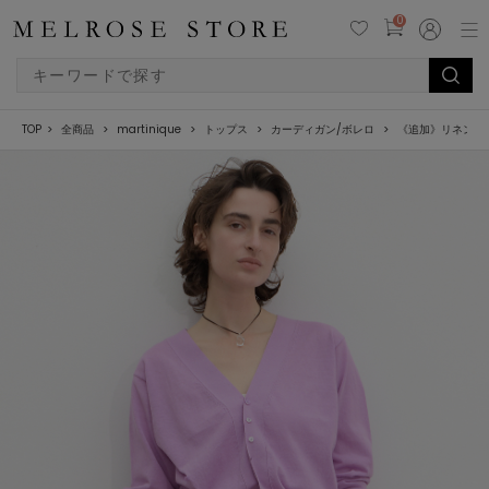
0
TOP
全商品
martinique
トップス
カーディガン/ボレロ
《追加》リネンミ