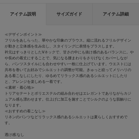
アイテム説明
サイズガイド
アイテム詳細
≪デザインポイント≫
フリルをあしらった、華やかな印象のブラウス。縦に流れるフリルデザイン
が動きと立体感を生み出し、スタイリングに表情をプラスします。
衿元はすっきりとしたVネックで、甘さの中にも抜け感のあるバランスに。や
や長めの着丈にすることで、気になる腰まわりをさりげなくカバーしなが
ら、パンツスタイルにも合わせやすい一枚に仕上げています。ウエストには
共布を巻いてお好みでシルエットの調整が可能。きゅっと絞ってメリハリの
ある着こなしにしたり、ゆるめてリラックス感のあるシルエットにしたり
と、アレンジを楽しめる一着です。
≪素材・着心地≫
トリアセテートとポリエステルの組み合わせはエレガントでありながらカジ
ュアル感も漂わせます。仕上げに加工を施すことでシルクのような肌触りに
なります。
≪おすすめの着こなし≫
リネンのパンツなどリラックス感のあるシルエットは夏らしくおすすめで
す。
透け感:なし