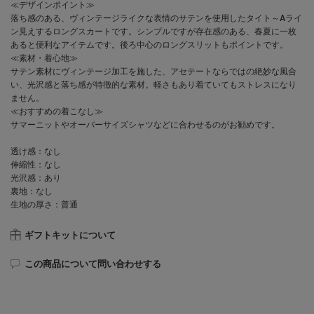
≪デザインポイント≫
落ち感のある、ヴィンテージライクな表情のサテンを使用したタイト～Aライ
ン見えするロングスカートです。シンプルですが存在感のある、春夏に一枚
あると便利なアイテムです。後ろ中心のロングスリットもポイントです。
≪素材・着心地≫
サテン素材にヴィンテージ加工を施した、アセテートならではの絶妙な風合
い、光沢感と落ち感が特徴的な素材。軽さもあり着ていてもストレスになり
ません。
≪おすすめの着こなし≫
サマーニットやオーバーサイズシャツなどに合わせるのがお勧めです。
透け感：なし
伸縮性：なし
光沢感：あり
裏地：なし
生地の厚さ：普通
ギフトキットについて
この商品について問い合わせする