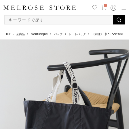
0
TOP
全商品
martinique
バッグ
トートバッグ
《別注》【LeSportsac/レスポ