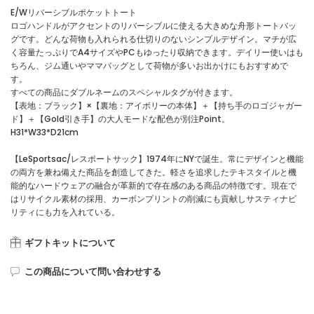
E/Wリバーシブルポケットトート
ロゴハンドルがアクセントのリバーシブルに使える大きめな舟形トートバッ
グです。どんな荷物も入れられる仕切りのないシンプルデザイン。マチが広
く容量たっぷりでA4サイズやPCもゆったり収納できます。デイリー使いはも
ちろん、ジム通いやママバッグとして荷物が多いお出かけにもおすすめで
す。
すべての商品にダブルネームのスペシャルタグが付きます。
【表地：ブラック】×【裏地：アイボリーの本体】＋【持ち手のロゴジャガー
ド】＋【Gold引き手】の大人モードな配色が別注Point。
H31*W33*D21cm
【LeSportsac/レスポートサック】1974年にNYで誕生。常にデザインと機能
の両方を兼ね備えた商品を創造してきた。軽さを追求したテキスタイルと機
能的なハードウェアの融合が革新的で存在感のある商品の特徴です。現在で
はリサイクル素材の採用、カーボンプリントの削減にも貢献しサスティナビ
リティにも力を入れている。
ギフトキットについて
この商品について問い合わせする