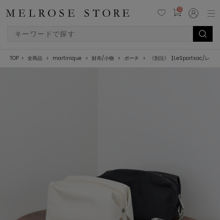
0
TOP
全商品
martinique
財布/小物
ポーチ
《別注》【LeSportsac/レスポー