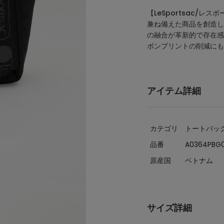
【LeSportsac/レ
兼ね備えた商品を創造し
の融合が革新的で存在感
ボンプリントの削減にも
アイテム詳細
カテゴリ
トートバッ
品番
A0364PBG
原産国
ベトナム
サイズ詳細