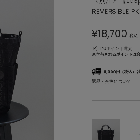
《別注》【LeS
REVERSIBLE P
¥
18,700
税込
170ポイント還元
※付与されるポイントは
8,000円（税込
返品・交換について