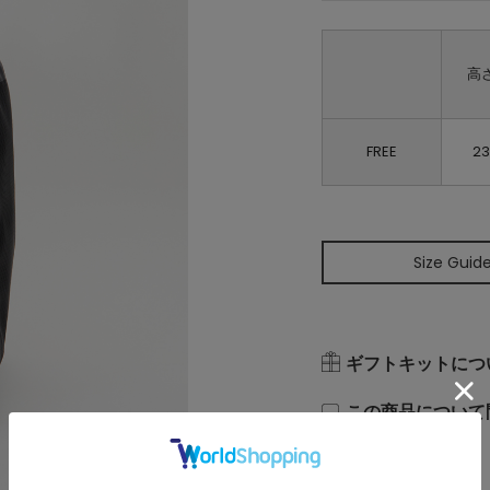
高
FREE
23
Size Guid
ギフトキットにつ
この商品について